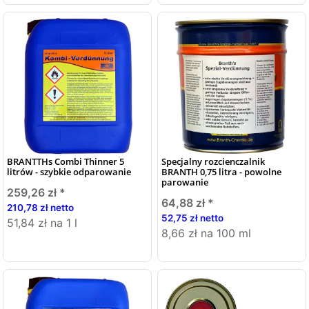
BRANTTHs Combi Thinner 5
Specjalny rozcienczalnik
litrów - szybkie odparowanie
BRANTH 0,75 litra - powolne
parowanie
259,26 zł
*
64,88 zł
*
210,78 zł netto
52,75 zł netto
51,84 zł na 1 l
8,66 zł na 100 ml