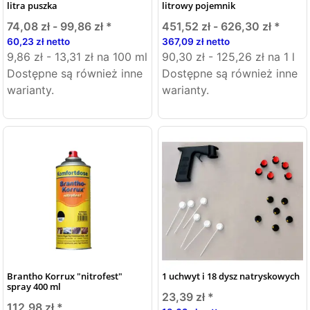
litra puszka
litrowy pojemnik
74,08 zł -
99,86 zł
*
451,52 zł -
626,30 zł
*
60,23 zł netto
367,09 zł netto
9,86 zł - 13,31 zł na 100 ml
90,30 zł - 125,26 zł na 1 l
Dostępne są również inne
Dostępne są również inne
warianty.
warianty.
Brantho Korrux "nitrofest"
1 uchwyt i 18 dysz natryskowych
spray 400 ml
23,39 zł
*
112,98 zł
*