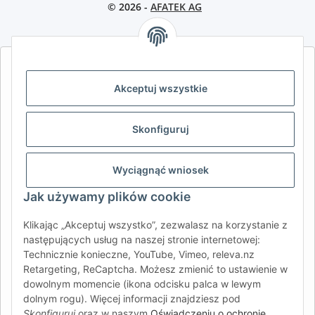
© 2026 -
AFATEK AG
AFATEK INTERNATIONAL – WYBIERZ REGION I JĘZYK | SELECT
REGION & LANGUAGE | CHOISIR LA RÉGION ET LA LANGUE
Akceptuj wszystkie
DE
AT
CH (DE)
CH (FR)
Skonfiguruj
CH (IT)
BE (NL)
BE (FR)
NL
FR
IT
ES
DK
PL
Wyciągnąć wniosek
UK
NZ
USA
MX
PT
Jak używamy plików cookie
SE
FI
CZ
HU
SK
Klikając „Akceptuj wszystko”, zezwalasz na korzystanie z
RO
HR
następujących usług na naszej stronie internetowej:
Technicznie konieczne, YouTube, Vimeo, releva.nz
Retargeting, ReCaptcha. Możesz zmienić to ustawienie w
dowolnym momencie (ikona odcisku palca w lewym
AFATEK International
| Twój partner w zakresie części
dolnym rogu). Więcej informacji znajdziesz pod
zamiennych do przyczep i pojazdów samochodowych
Skonfiguruj
oraz w naszym
Oświadczeniu o ochronie