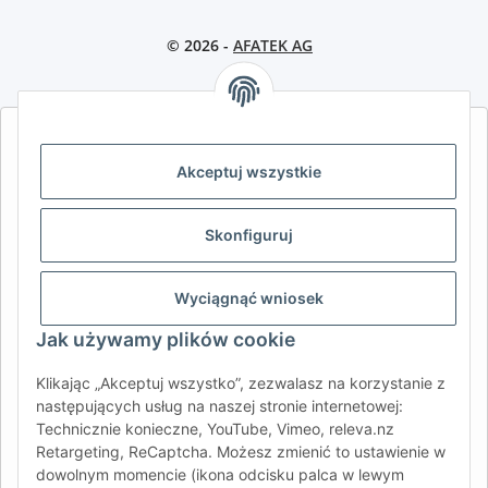
© 2026 -
AFATEK AG
AFATEK INTERNATIONAL – WYBIERZ REGION I JĘZYK | SELECT
REGION & LANGUAGE | CHOISIR LA RÉGION ET LA LANGUE
Akceptuj wszystkie
DE
AT
CH (DE)
CH (FR)
Skonfiguruj
CH (IT)
BE (NL)
BE (FR)
NL
FR
IT
ES
DK
PL
Wyciągnąć wniosek
UK
NZ
USA
MX
PT
Jak używamy plików cookie
SE
FI
CZ
HU
SK
Klikając „Akceptuj wszystko”, zezwalasz na korzystanie z
RO
HR
następujących usług na naszej stronie internetowej:
Technicznie konieczne, YouTube, Vimeo, releva.nz
Retargeting, ReCaptcha. Możesz zmienić to ustawienie w
dowolnym momencie (ikona odcisku palca w lewym
AFATEK International
| Twój partner w zakresie części