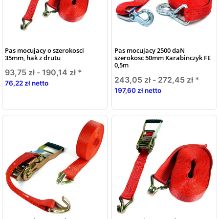
Pas mocujacy o szerokosci
Pas mocujacy 2500 daN
35mm, hak z drutu
szerokosc 50mm Karabinczyk FE
0,5m
93,75 zł -
190,14 zł
*
243,05 zł -
272,45 zł
*
76,22 zł netto
197,60 zł netto