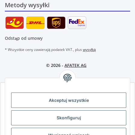
Metody wysyłki
Odstąp od umowy
* Wszystkie ceny zawierają podatek VAT., plus
wysyłką
© 2026 -
AFATEK AG
AFATEK INTERNATIONAL – WYBIERZ REGION I JĘZYK | SELECT
REGION & LANGUAGE | CHOISIR LA RÉGION ET LA LANGUE
Akceptuj wszystkie
DE
AT
CH (DE)
CH (FR)
Skonfiguruj
CH (IT)
BE (NL)
BE (FR)
NL
FR
IT
ES
DK
PL