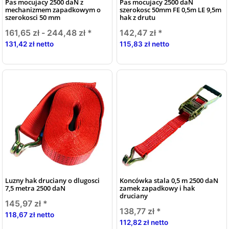
Pas mocujacy 2500 daN z
Pas mocujacy 2500 daN
mechanizmem zapadkowym o
szerokosc 50mm FE 0,5m LE 9,5m
szerokosci 50 mm
hak z drutu
161,65 zł -
244,48 zł
*
142,47 zł
*
131,42 zł netto
115,83 zł netto
Luzny hak druciany o dlugosci
Koncówka stala 0,5 m 2500 daN
7,5 metra 2500 daN
zamek zapadkowy i hak
druciany
145,97 zł
*
138,77 zł
*
118,67 zł netto
112,82 zł netto