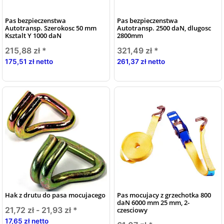
Pas bezpieczenstwa
Pas bezpieczenstwa
Autotransp. Szerokosc 50 mm
Autotransp. 2500 daN, dlugosc
Ksztalt Y 1000 daN
2800mm
215,88 zł
*
321,49 zł
*
175,51 zł netto
261,37 zł netto
Hak z drutu do pasa mocujacego
Pas mocujacy z grzechotka 800
daN 6000 mm 25 mm, 2-
21,72 zł -
21,93 zł
*
czesciowy
17,65 zł netto