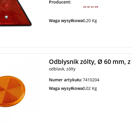
Producent:
Waga wysyłkowa:
0,20 Kg
Odblysnik zólty, Ø 60 mm, z 
odblask, zólty
Numer artykułu:
7410204
Waga wysyłkowa:
0,02 Kg