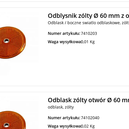
Odblysnik zólty Ø 60 mm z
Odblask / boczne swiatlo odblaskowe, zól
Numer artykułu:
7410203
Waga wysyłkowa:
0,01 Kg
Odblask zólty otwór Ø 60 m
odblask, zólty
Numer artykułu:
74102040
Waga wysyłkowa:
0,02 Kg