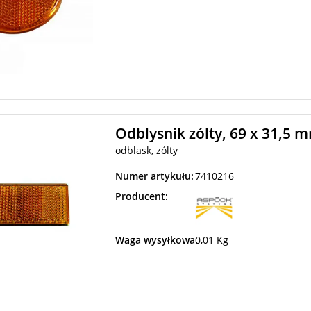
Odblysnik zólty, 69 x 31,5 m
odblask, zólty
Numer artykułu:
7410216
Producent:
Waga wysyłkowa:
0,01 Kg