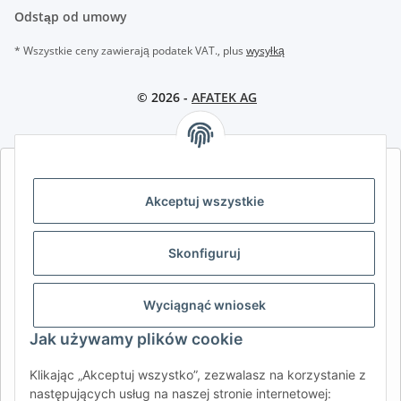
Odstąp od umowy
* Wszystkie ceny zawierają podatek VAT., plus
wysyłką
© 2026 -
AFATEK AG
AFATEK INTERNATIONAL – WYBIERZ REGION I JĘZYK | SELECT
REGION & LANGUAGE | CHOISIR LA RÉGION ET LA LANGUE
Akceptuj wszystkie
DE
AT
CH (DE)
CH (FR)
Skonfiguruj
CH (IT)
BE (NL)
BE (FR)
NL
FR
IT
ES
DK
PL
Wyciągnąć wniosek
UK
NZ
USA
MX
PT
Jak używamy plików cookie
SE
FI
CZ
HU
SK
Klikając „Akceptuj wszystko”, zezwalasz na korzystanie z
RO
HR
następujących usług na naszej stronie internetowej: