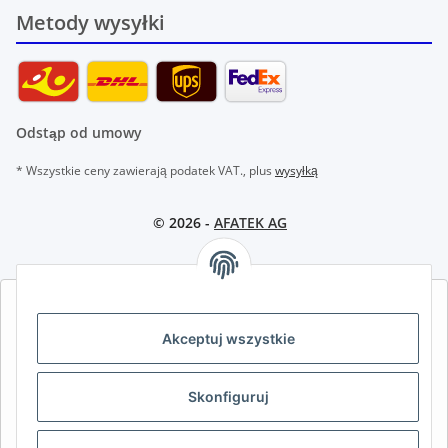
Metody wysyłki
Odstąp od umowy
* Wszystkie ceny zawierają podatek VAT., plus
wysyłką
© 2026 -
AFATEK AG
AFATEK INTERNATIONAL – WYBIERZ REGION I JĘZYK | SELECT
REGION & LANGUAGE | CHOISIR LA RÉGION ET LA LANGUE
Akceptuj wszystkie
DE
AT
CH (DE)
CH (FR)
Skonfiguruj
CH (IT)
BE (NL)
BE (FR)
NL
FR
IT
ES
DK
PL