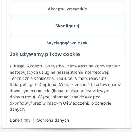
AFATEK INTERNATIONAL – WYBIERZ REGION I JĘZYK | SELECT
REGION & LANGUAGE | CHOISIR LA RÉGION ET LA LANGUE
Akceptuj wszystkie
DE
AT
CH (DE)
CH (FR)
Skonfiguruj
CH (IT)
BE (NL)
BE (FR)
NL
FR
IT
ES
DK
PL
Wyciągnąć wniosek
UK
NZ
USA
MX
PT
Jak używamy plików cookie
SE
FI
CZ
HU
SK
Klikając „Akceptuj wszystko”, zezwalasz na korzystanie z
RO
HR
następujących usług na naszej stronie internetowej:
Technicznie konieczne, YouTube, Vimeo, releva.nz
Retargeting, ReCaptcha. Możesz zmienić to ustawienie w
dowolnym momencie (ikona odcisku palca w lewym
AFATEK International
| Twój partner w zakresie części
dolnym rogu). Więcej informacji znajdziesz pod
zamiennych do przyczep i pojazdów samochodowych
Skonfiguruj
oraz w naszym
Oświadczeniu o ochronie
Zapytania:
info@afatek.com
danych
.
Globalna dostawa z naszego centralnego magazynu w
Niemczech.
Dane firmy
|
Ochrona danych