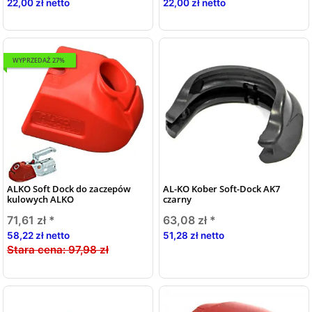
22,00 zł netto
22,00 zł netto
WYPRZEDAŻ 27%
ALKO Soft Dock do zaczepów
AL-KO Kober Soft-Dock AK7
kulowych ALKO
czarny
71,61 zł
*
63,08 zł
*
58,22 zł netto
51,28 zł netto
Stara cena:
97,98 zł