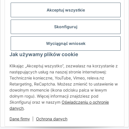
AFATEK INTERNATIONAL – WYBIERZ REGION I JĘZYK | SELECT
REGION & LANGUAGE | CHOISIR LA RÉGION ET LA LANGUE
Akceptuj wszystkie
DE
AT
CH (DE)
CH (FR)
Skonfiguruj
CH (IT)
BE (NL)
BE (FR)
NL
FR
IT
ES
DK
PL
Wyciągnąć wniosek
UK
NZ
USA
MX
PT
Jak używamy plików cookie
SE
FI
CZ
HU
SK
Klikając „Akceptuj wszystko”, zezwalasz na korzystanie z
RO
HR
następujących usług na naszej stronie internetowej:
Technicznie konieczne, YouTube, Vimeo, releva.nz
Retargeting, ReCaptcha. Możesz zmienić to ustawienie w
dowolnym momencie (ikona odcisku palca w lewym
AFATEK International
| Twój partner w zakresie części
dolnym rogu). Więcej informacji znajdziesz pod
zamiennych do przyczep i pojazdów samochodowych
Skonfiguruj
oraz w naszym
Oświadczeniu o ochronie
Zapytania:
info@afatek.com
danych
.
Globalna dostawa z naszego centralnego magazynu w
Niemczech.
Dane firmy
|
Ochrona danych