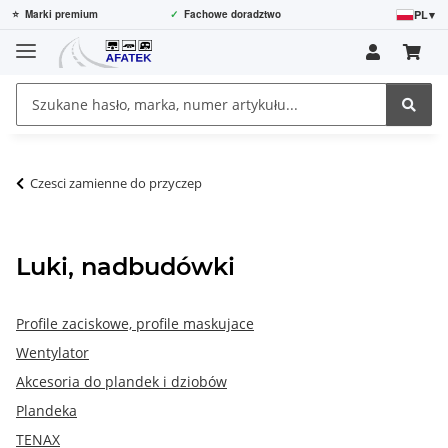
PL
▾
⭐
Marki premium
✓
Fachowe doradztwo
Czesci zamienne do przyczep
Luki, nadbudówki
Profile zaciskowe, profile maskujace
Wentylator
Akcesoria do plandek i dziobów
Plandeka
TENAX