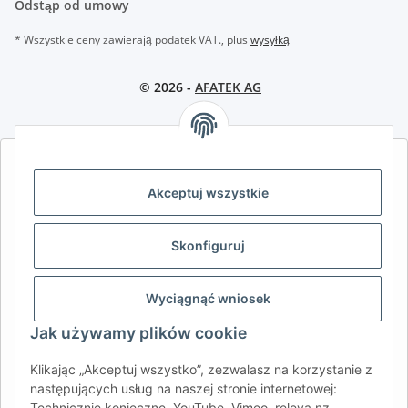
Odstąp od umowy
* Wszystkie ceny zawierają podatek VAT., plus
wysyłką
© 2026 -
AFATEK AG
AFATEK INTERNATIONAL – WYBIERZ REGION I JĘZYK | SELECT
REGION & LANGUAGE | CHOISIR LA RÉGION ET LA LANGUE
Akceptuj wszystkie
DE
AT
CH (DE)
CH (FR)
Skonfiguruj
CH (IT)
BE (NL)
BE (FR)
NL
FR
IT
ES
DK
PL
Wyciągnąć wniosek
UK
NZ
USA
MX
PT
Jak używamy plików cookie
SE
FI
CZ
HU
SK
Klikając „Akceptuj wszystko”, zezwalasz na korzystanie z
RO
HR
następujących usług na naszej stronie internetowej:
Technicznie konieczne, YouTube, Vimeo, releva.nz