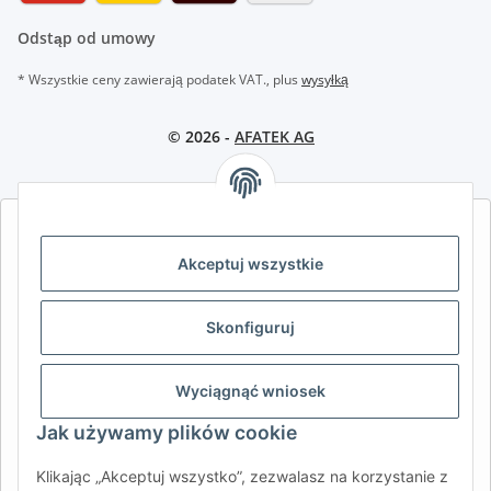
Odstąp od umowy
* Wszystkie ceny zawierają podatek VAT., plus
wysyłką
© 2026 -
AFATEK AG
AFATEK INTERNATIONAL – WYBIERZ REGION I JĘZYK | SELECT
REGION & LANGUAGE | CHOISIR LA RÉGION ET LA LANGUE
Akceptuj wszystkie
DE
AT
CH (DE)
CH (FR)
Skonfiguruj
CH (IT)
BE (NL)
BE (FR)
NL
FR
IT
ES
DK
PL
Wyciągnąć wniosek
UK
NZ
USA
MX
PT
Jak używamy plików cookie
SE
FI
CZ
HU
SK
Klikając „Akceptuj wszystko”, zezwalasz na korzystanie z
RO
HR