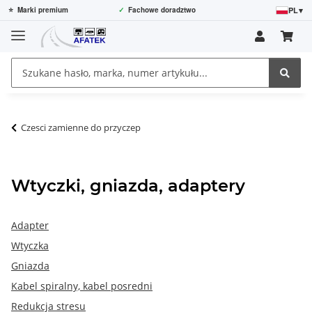
PL
▾
⭐
Marki premium
✓
Fachowe doradztwo
Czesci zamienne do przyczep
Wtyczki, gniazda, adaptery
Adapter
Wtyczka
Gniazda
Kabel spiralny, kabel posredni
Redukcja stresu