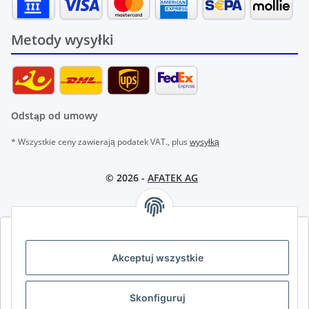
Metody wysyłki
Odstąp od umowy
* Wszystkie ceny zawierają podatek VAT., plus
wysyłką
© 2026 -
AFATEK AG
AFATEK INTERNATIONAL – WYBIERZ REGION I JĘZYK | SELECT
REGION & LANGUAGE | CHOISIR LA RÉGION ET LA LANGUE
Akceptuj wszystkie
DE
AT
CH (DE)
CH (FR)
Skonfiguruj
CH (IT)
BE (NL)
BE (FR)
NL