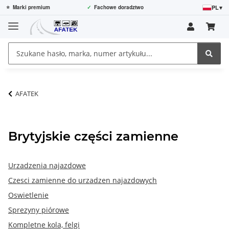
PL
▾
⭐
Marki premium
✓
Fachowe doradztwo
AFATEK
Brytyjskie części zamienne
Urzadzenia najazdowe
Czesci zamienne do urzadzen najazdowych
Oswietlenie
Sprezyny piórowe
Kompletne kola, felgi