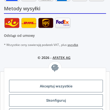
Metody wysyłki
Odstąp od umowy
* Wszystkie ceny zawierają podatek VAT., plus
wysyłką
© 2026 -
AFATEK AG
AFATEK INTERNATIONAL – WYBIERZ REGION I JĘZYK | SELECT
REGION & LANGUAGE | CHOISIR LA RÉGION ET LA LANGUE
Akceptuj wszystkie
DE
AT
CH (DE)
CH (FR)
Skonfiguruj
CH (IT)
BE (NL)
BE (FR)
NL