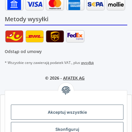
Metody wysyłki
Odstąp od umowy
* Wszystkie ceny zawierają podatek VAT., plus
wysyłką
© 2026 -
AFATEK AG
AFATEK INTERNATIONAL – WYBIERZ REGION I JĘZYK | SELECT
REGION & LANGUAGE | CHOISIR LA RÉGION ET LA LANGUE
Akceptuj wszystkie
DE
AT
CH (DE)
CH (FR)
Skonfiguruj
CH (IT)
BE (NL)
BE (FR)
NL