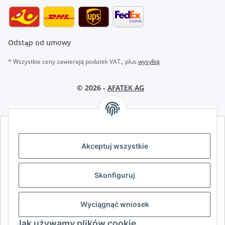
Odstąp od umowy
* Wszystkie ceny zawierają podatek VAT., plus
wysyłką
© 2026 -
AFATEK AG
AFATEK INTERNATIONAL – WYBIERZ REGION I JĘZYK | SELECT
REGION & LANGUAGE | CHOISIR LA RÉGION ET LA LANGUE
Akceptuj wszystkie
DE
AT
CH (DE)
CH (FR)
Skonfiguruj
CH (IT)
BE (NL)
BE (FR)
NL
FR
IT
ES
DK
PL
Wyciągnąć wniosek
UK
NZ
USA
MX
PT
Jak używamy plików cookie