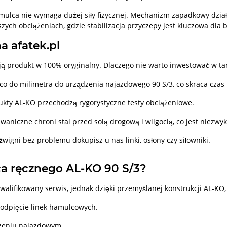
lca nie wymaga dużej siły fizycznej. Mechanizm zapadkowy działa
szych obciążeniach, gdzie stabilizacja przyczepy jest kluczowa dla
a afatek.pl
ją produkt w 100% oryginalny. Dlaczego nie warto inwestować w ta
co do milimetra do urządzenia najazdowego 90 S/3, co skraca cz
kty AL-KO przechodzą rygorystyczne testy obciążeniowe.
aniczne chroni stal przed solą drogową i wilgocią, co jest niezwy
wigni bez problemu dokupisz u nas linki, osłony czy siłowniki.
a ręcznego AL-KO 90 S/3?
fikowany serwis, jednak dzięki przemyślanej konstrukcji AL-KO, pr
 odpięcie linek hamulcowych.
zeniu najazdowym.