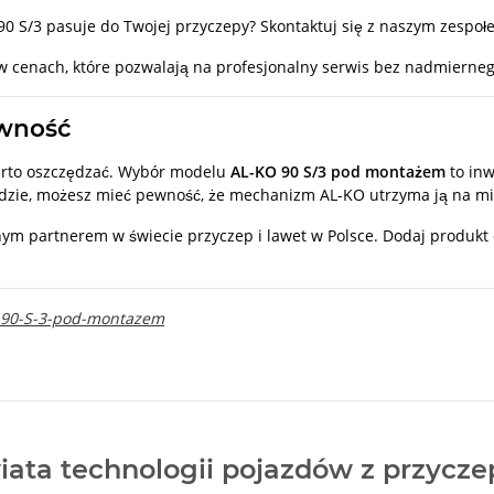
 90 S/3 pasuje do Twojej przyczepy? Skontaktuj się z naszym zesp
w cenach, które pozwalają na profesjonalny serwis bez nadmierne
ewność
arto oszczędzać. Wybór modelu
AL-KO 90 S/3 pod montażem
to inw
dzie, możesz mieć pewność, że mechanizm AL-KO utrzyma ją na mi
m partnerem w świecie przyczep i lawet w Polsce. Dodaj produkt 
O-90-S-3-pod-montazem
iata technologii pojazdów z przycz