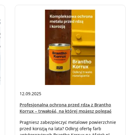
12.09.2025
Profesjonalna ochrona przed rdzą z Brantho
Korrux – trwałość, na której możesz polegać
Pragniesz zabezpieczyć metalowe powierzchnie
przed korozją na lata? Odkryj ofertę farb
antykorozyjnych Brantho Korrux na Afatek.pl –