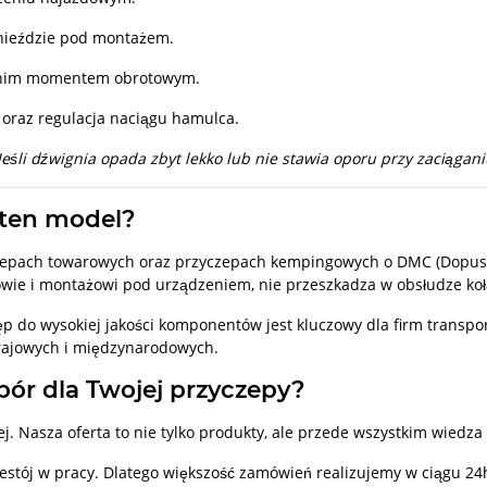
nieździe pod montażem.
dnim momentem obrotowym.
) oraz regulacja naciągu hamulca.
śli dźwignia opada zbyt lekko lub nie stawia oporu przy zaciąganiu
 ten model?
czepach towarowych oraz przyczepach kempingowych o DMC (Dopusz
dowie i montażowi pod urządzeniem, nie przeszkadza w obsłudze k
stęp do wysokiej jakości komponentów jest kluczowy dla firm transp
krajowych i międzynarodowych.
bór dla Twojej przyczepy?
j. Nasza oferta to nie tylko produkty, ale przede wszystkim wiedza
estój w pracy. Dlatego większość zamówień realizujemy w ciągu 24