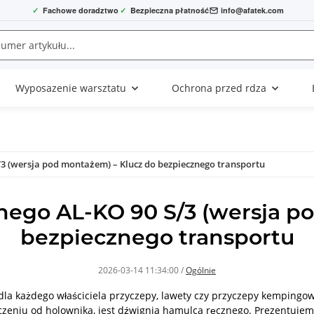
✓
Fachowe doradztwo
✓
Bezpieczna płatność
info@afatek.com
Wyposazenie warsztatu
Ochrona przed rdza
3 (wersja pod montażem) – Klucz do bezpiecznego transportu
ego AL-KO 90 S/3 (wersja p
bezpiecznego transportu
2026-03-14 11:34:00
/
Ogólnie
 dla każdego właściciela przyczepy, lawety czy przyczepy kemping
ączeniu od holownika, jest dźwignia hamulca ręcznego. Prezentuje