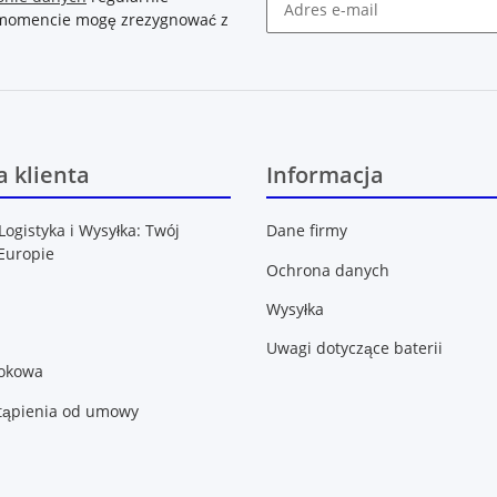
m momencie mogę zrezygnować z
Newsletter Zasubskrybuj
 klienta
Informacja
Logistyka i Wysyłka: Twój
Dane firmy
Europie
Ochrona danych
Wysyłka
Uwagi dotyczące baterii
lokowa
tąpienia od umowy