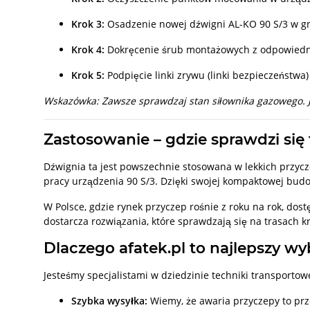
Krok 3:
Osadzenie nowej dźwigni AL-KO 90 S/3 w g
Krok 4:
Dokręcenie śrub montażowych z odpowie
Krok 5:
Podpięcie linki zrywu (linki bezpieczeństwa
Wskazówka: Zawsze sprawdzaj stan siłownika gazowego. Je
Zastosowanie – gdzie sprawdzi się
Dźwignia ta jest powszechnie stosowana w lekkich przy
pracy urządzenia 90 S/3. Dzięki swojej kompaktowej bu
W Polsce, gdzie rynek przyczep rośnie z roku na rok, do
dostarcza rozwiązania, które sprawdzają się na trasach 
Dlaczego afatek.pl to najlepszy wy
Jesteśmy specjalistami w dziedzinie techniki transportowe
Szybka wysyłka:
Wiemy, że awaria przyczepy to prz