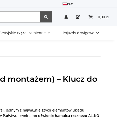
PL
▾
0,00 zł
Brytyjskie części zamienne
Pojazdy dzwigowe
od montażem) – Klucz do
owej. Jednym z najważniejszych elementów układu
my Państwu oryginalną
dźwignię hamulca ręcznego AL-KO