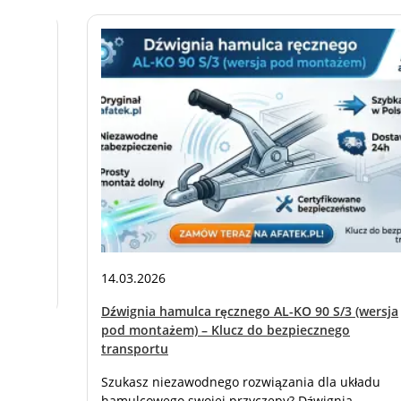
kość i
ennych
l
ość
14.03.2026
Dźwignia hamulca ręcznego AL-KO 90 S/3 (wersja
pod montażem) – Klucz do bezpiecznego
transportu
Szukasz niezawodnego rozwiązania dla układu
hamulcowego swojej przyczepy? Dźwignia