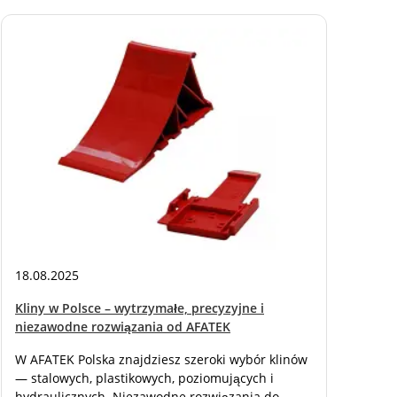
06.0
Czes
Niez
Jeśl
do p
ofer
zape
Twoj
więc
18.08.2025
Kliny w Polsce – wytrzymałe, precyzyjne i
niezawodne rozwiązania od AFATEK
W AFATEK Polska znajdziesz szeroki wybór klinów
— stalowych, plastikowych, poziomujących i
hydraulicznych. Niezawodne rozwiązania do