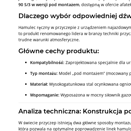
90 S/3 w wersji pod montażem
, dostępną w ofercie afatek
Dlaczego wybór odpowiedniej dźw
Hamulec ręczny w przyczepie z urządzeniem najazdowym p
to produkt renomowanego lidera w branży techniki przycz
trudne warunki atmosferyczne.
Główne cechy produktu:
Kompatybilność:
Zaprojektowana specjalnie dla ur
Typ montażu:
Model „pod montażem” (mocowany p
Materiał:
Wysokogatunkowa stal ocynkowana ogniow
Wspomaganie:
Wyposażona w mocny siłownik gazowy
Analiza techniczna: Konstrukcja
W świecie przyczep istnieją dwa główne sposoby montażu
która pozwala na optymalne poprowadzenie linek hamul