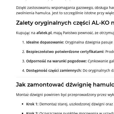
Dzięki zastosowaniu wspomagania gazowego, obsługa hamu
zwolnienia hamulca. Jest to szczególnie istotne przy więk
Zalety oryginalnych części AL-KO n
Kupując na
afatek.pl
, mają Państwo pewność, że otrzymu
Idealne dopasowanie:
Oryginalna dźwignia pasuje 
Bezpieczeństwo potwierdzone certyfikatami:
Produ
Odporność na warunki pogodowe:
Cynkowanie galw
Dostępność części zamiennych:
Do oryginalnych dź
Jak zamontować dźwignię hamulc
Montaż dźwigni powinien być przeprowadzony przez wykwali
Krok 1:
Demontaż starej, uszkodzonej dźwigni oraz
Krok 2:
Oczyszczenie punktów mocowania w urząd