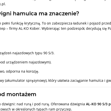
.pl.
igni hamulca ma znaczenie?
ełni funkcję krytyczną. To on zabezpiecza ładunek i pojazd prze
ep – firmy AL-KO Kober. Wybierając ten podzespół, decydują się Pa
ządzeń najazdowych typu 90 S/3.
od urządzeniem najazdowym).
o, odporna na korozję.
 (akumulator sprężynowy), który ułatwia zaciąganie hamulca i gw
 pod montażem
 dźwigni: nad rurą i pod rurą. Oferowana dźwignia
AL-KO 90 S/3
cowych w określonych typach ram przyczep.