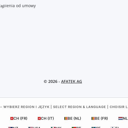
tąpienia od umowy
© 2026 -
AFATEK AG
– WYBIERZ REGION I JĘZYK | SELECT REGION & LANGUAGE | CHOISIR 
CH (FR)
CH (IT)
BE (NL)
BE (FR)
NL