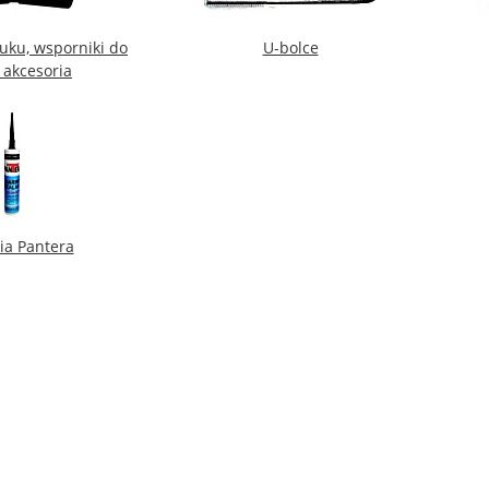
luku, wsporniki do
U-bolce
i akcesoria
a Pantera