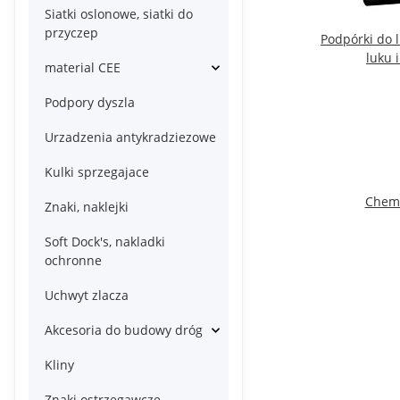
Siatki oslonowe, siatki do
przyczep
Podpórki do 
luku 
material CEE
Podpory dyszla
Urzadzenia antykradziezowe
Kulki sprzegajace
Chemi
Znaki, naklejki
Soft Dock's, nakladki
ochronne
Uchwyt zlacza
Akcesoria do budowy dróg
Kliny
Znaki ostrzegawcze