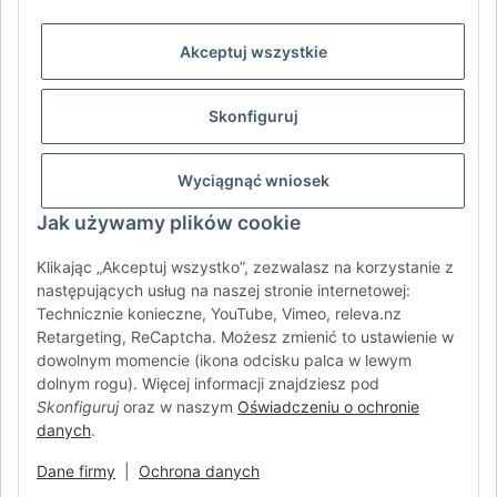
AFATEK INTERNATIONAL – WYBIERZ REGION I JĘZYK | SELECT
REGION & LANGUAGE | CHOISIR LA RÉGION ET LA LANGUE
Akceptuj wszystkie
DE
AT
CH (DE)
CH (FR)
Skonfiguruj
CH (IT)
BE (NL)
BE (FR)
NL
FR
IT
ES
DK
PL
Wyciągnąć wniosek
UK
NZ
USA
MX
PT
Jak używamy plików cookie
SE
FI
CZ
HU
SK
Klikając „Akceptuj wszystko”, zezwalasz na korzystanie z
RO
HR
następujących usług na naszej stronie internetowej:
Technicznie konieczne, YouTube, Vimeo, releva.nz
Retargeting, ReCaptcha. Możesz zmienić to ustawienie w
dowolnym momencie (ikona odcisku palca w lewym
AFATEK International
| Twój partner w zakresie części
dolnym rogu). Więcej informacji znajdziesz pod
zamiennych do przyczep i pojazdów samochodowych
Skonfiguruj
oraz w naszym
Oświadczeniu o ochronie
Zapytania:
info@afatek.com
danych
.
Globalna dostawa z naszego centralnego magazynu w
Niemczech.
Dane firmy
|
Ochrona danych