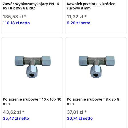
Zawór szybkozamykajacy PN 16
Kawalek przelotki x króciec
RST 8 x RVS 8 BRKZ
rurowy 8 mm
135,53 zł
*
11,32 zł
*
110,18 zł netto
9,20 zł netto
Polaczenie srubowe T 10 x 10 x 10
Polaczenie srubowe T 8 x 8 x 8
mm
mm
43,62 zł
*
37,81 zł
*
35,47 zł netto
30,74 zł netto