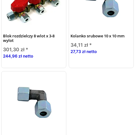
Blok rozdzielczy 8 wlot x 3-8
Kolanko srubowe 10 x 10 mm
wylot
34,11 zł
*
301,30 zł
*
27,73 zł netto
244,96 zł netto