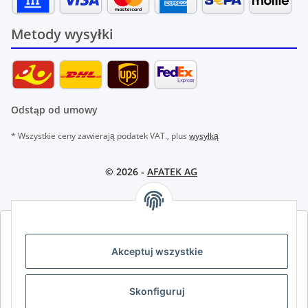
Metody wysyłki
Odstąp od umowy
* Wszystkie ceny zawierają podatek VAT., plus
wysyłką
© 2026 -
AFATEK AG
AFATEK INTERNATIONAL – WYBIERZ REGION I JĘZYK | SELECT
REGION & LANGUAGE | CHOISIR LA RÉGION ET LA LANGUE
Akceptuj wszystkie
DE
AT
CH (DE)
CH (FR)
Skonfiguruj
CH (IT)
BE (NL)
BE (FR)
NL