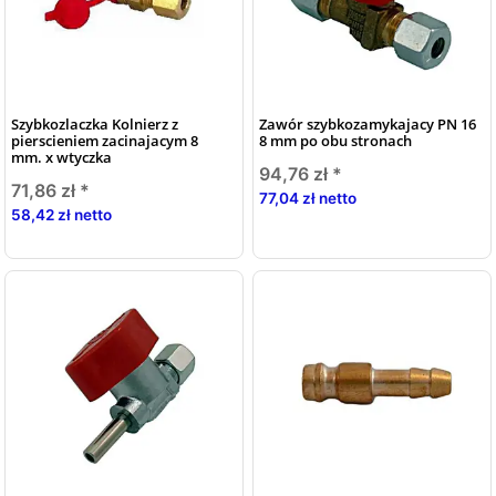
Szybkozlaczka Kolnierz z
Zawór szybkozamykajacy PN 16
pierscieniem zacinajacym 8
8 mm po obu stronach
mm. x wtyczka
94,76 zł
*
71,86 zł
*
77,04 zł netto
58,42 zł netto