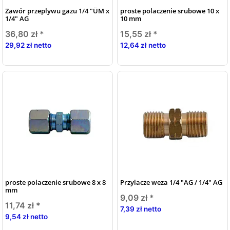
Zawór przeplywu gazu 1/4 "ÜM x
proste polaczenie srubowe 10 x
1/4" AG
10 mm
36,80 zł
*
15,55 zł
*
29,92 zł netto
12,64 zł netto
proste polaczenie srubowe 8 x 8
Przylacze weza 1/4 "AG / 1/4" AG
mm
9,09 zł
*
11,74 zł
*
7,39 zł netto
9,54 zł netto