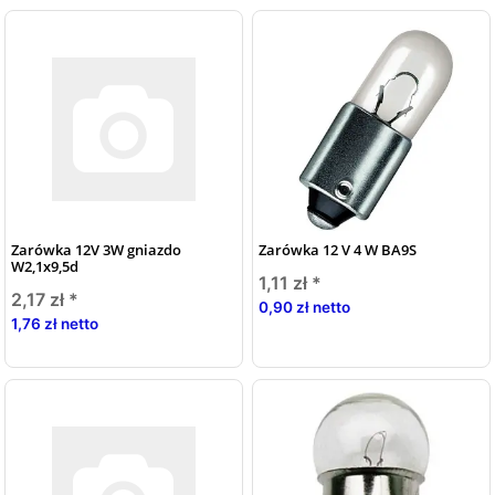
Zarówka 12V 3W gniazdo
Zarówka 12 V 4 W BA9S
W2,1x9,5d
1,11 zł
*
2,17 zł
*
0,90 zł netto
1,76 zł netto