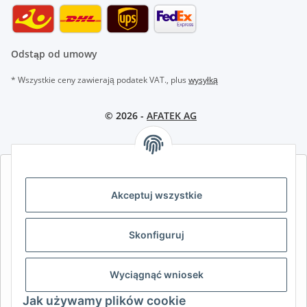
Odstąp od umowy
* Wszystkie ceny zawierają podatek VAT., plus
wysyłką
© 2026 -
AFATEK AG
AFATEK INTERNATIONAL – WYBIERZ REGION I JĘZYK | SELECT
REGION & LANGUAGE | CHOISIR LA RÉGION ET LA LANGUE
Akceptuj wszystkie
DE
AT
CH (DE)
CH (FR)
Skonfiguruj
CH (IT)
BE (NL)
BE (FR)
NL
FR
IT
ES
DK
PL
Wyciągnąć wniosek
UK
NZ
USA
MX
PT
Jak używamy plików cookie