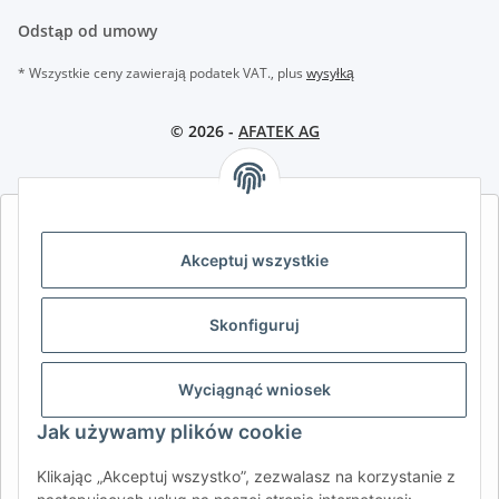
Odstąp od umowy
* Wszystkie ceny zawierają podatek VAT., plus
wysyłką
© 2026 -
AFATEK AG
AFATEK INTERNATIONAL – WYBIERZ REGION I JĘZYK | SELECT
REGION & LANGUAGE | CHOISIR LA RÉGION ET LA LANGUE
Akceptuj wszystkie
DE
AT
CH (DE)
CH (FR)
Skonfiguruj
CH (IT)
BE (NL)
BE (FR)
NL
FR
IT
ES
DK
PL
Wyciągnąć wniosek
UK
NZ
USA
MX
PT
Jak używamy plików cookie
SE
FI
CZ
HU
SK
Klikając „Akceptuj wszystko”, zezwalasz na korzystanie z
RO
HR