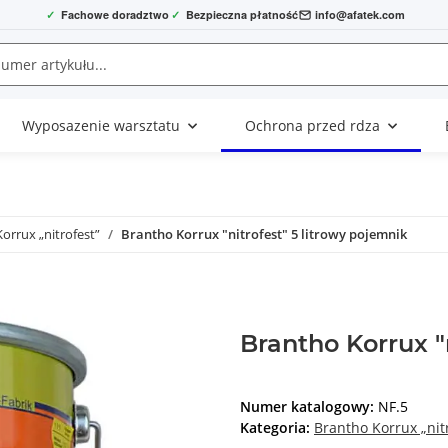
✓
Fachowe doradztwo
✓
Bezpieczna płatność
info@afatek.com
Wyposazenie warsztatu
Ochrona przed rdza
orrux „nitrofest”
Brantho Korrux "nitrofest" 5 litrowy pojemnik
Brantho Korrux "
Numer katalogowy:
NF.5
Kategoria:
Brantho Korrux „nit