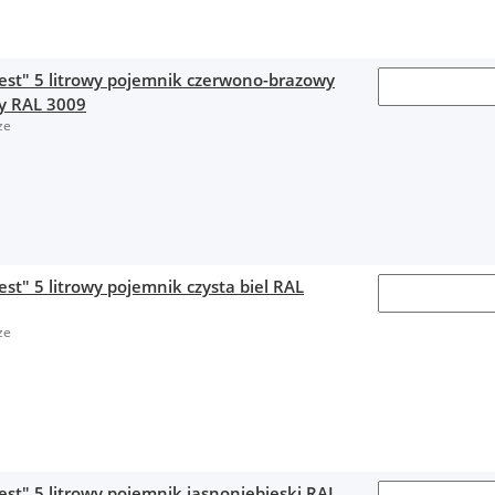
fest" 5 litrowy pojemnik czerwono-brazowy
y RAL 3009
ze
est" 5 litrowy pojemnik czysta biel RAL
ze
est" 5 litrowy pojemnik jasnoniebieski RAL