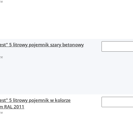
ze
est" 5 litrowy pojemnik szary betonowy
ze
est" 5 litrowy pojemnik w kolorze
m RAL 2011
ze