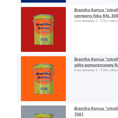
Brantho Korrux "nitrof
czerwony foka RAL 30
Czas dostawy:
2 - 5 Dni roboc
Brantho Korrux "nitro
zólto-pomaranczowy R
Czas dostawy:
2 - 5 Dni roboc
Brantho Korrux "nitrof
7001