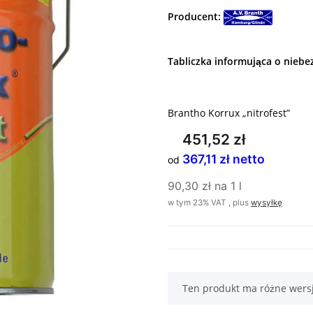
Producent:
Tabliczka informująca o niebe
Brantho Korrux „nitrofest”
451,52 zł
367,11 zł netto
od
90,30 zł na 1 l
w tym 23% VAT , plus
wysyłkę
x
Ten produkt ma różne wers