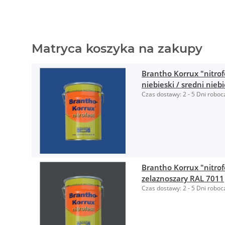
Matryca koszyka na zakupy
Brantho Korrux "nitrof
niebieski / sredni nieb
Czas dostawy:
2 - 5 Dni roboc
Brantho Korrux "nitrof
zelaznoszary RAL 7011
Czas dostawy:
2 - 5 Dni roboc