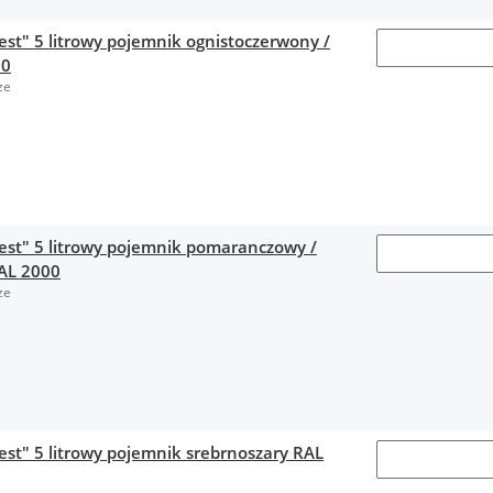
est" 5 litrowy pojemnik ognistoczerwony /
00
ze
fest" 5 litrowy pojemnik pomaranczowy /
AL 2000
ze
est" 5 litrowy pojemnik srebrnoszary RAL