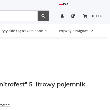
PL
▾
0,00 zł
Brytyjskie części zamienne
Pojazdy dzwigowe
nitrofest" 5 litrowy pojemnik
rofest”