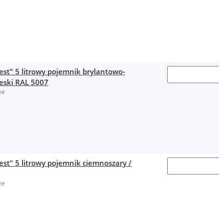
est" 5 litrowy pojemnik brylantowo-
ieski RAL 5007
ze
est" 5 litrowy pojemnik ciemnoszary /
ze