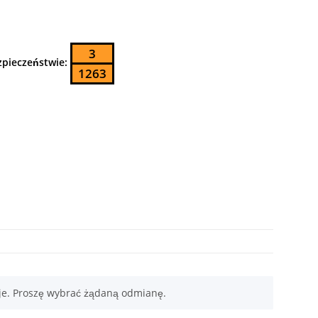
3
zpieczeństwie:
1263
je. Proszę wybrać żądaną odmianę.