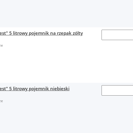
est" 5 litrowy pojemnik na rzepak zólty
ze
est" 5 litrowy pojemnik niebieski
ze