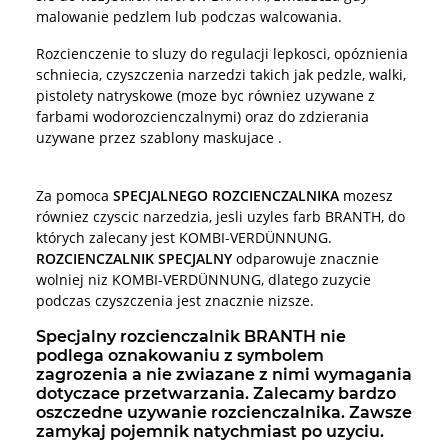
malowanie pedzlem lub podczas walcowania.
Rozcienczenie to sluzy do regulacji lepkosci, opóznienia
schniecia, czyszczenia narzedzi takich jak pedzle, walki,
pistolety natryskowe (moze byc równiez uzywane z
farbami wodorozcienczalnymi) oraz do zdzierania
uzywane przez szablony maskujace .
Za pomoca
SPECJALNEGO ROZCIENCZALNIKA
mozesz
równiez czyscic narzedzia, jesli uzyles farb BRANTH, do
których zalecany jest KOMBI-VERDÜNNUNG.
ROZCIENCZALNIK SPECJALNY
odparowuje znacznie
wolniej niz KOMBI-VERDÜNNUNG, dlatego zuzycie
podczas czyszczenia jest znacznie nizsze.
Specjalny rozcienczalnik BRANTH nie
podlega oznakowaniu z symbolem
zagrozenia a nie zwiazane z nimi wymagania
dotyczace przetwarzania. Zalecamy bardzo
oszczedne uzywanie rozcienczalnika. Zawsze
zamykaj pojemnik natychmiast po uzyciu.