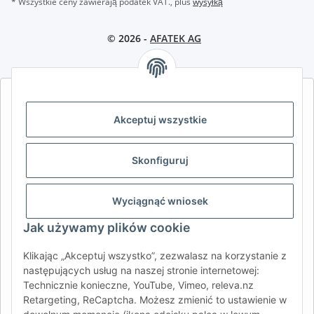
* Wszystkie ceny zawierają podatek VAT., plus
wysyłką
© 2026 -
AFATEK AG
AFATEK INTERNATIONAL – WYBIERZ REGION I JĘZYK | SELECT
REGION & LANGUAGE | CHOISIR LA RÉGION ET LA LANGUE
Akceptuj wszystkie
DE
AT
CH (DE)
CH (FR)
Skonfiguruj
CH (IT)
BE (NL)
BE (FR)
NL
FR
IT
ES
DK
PL
Wyciągnąć wniosek
UK
NZ
USA
MX
PT
Jak używamy plików cookie
SE
FI
CZ
HU
SK
Klikając „Akceptuj wszystko”, zezwalasz na korzystanie z
RO
HR
następujących usług na naszej stronie internetowej:
Technicznie konieczne, YouTube, Vimeo, releva.nz
Retargeting, ReCaptcha. Możesz zmienić to ustawienie w