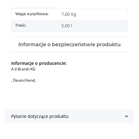
#productDetails.itemInformation#
#productDetails.itemValue#
7,00 Kg
Waga wysyłkowa:
5,00 l
Treść:
Informacje o bezpieczeństwie produktu
Informacje o producencie:
A.V.Branth KG
, Deutschland,
Pytanie dotyczące produktu