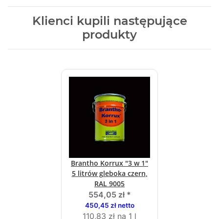
Klienci kupili następujące
produkty
Brantho Korrux "3 w 1"
5 litrów gleboka czern,
RAL 9005
554,05 zł
*
450,45 zł netto
110,83 zł na 1 l