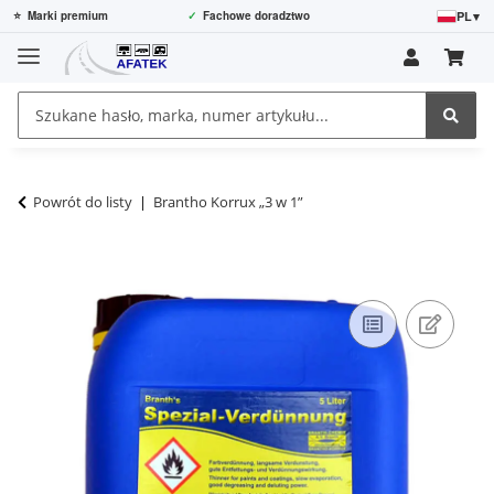
PL
▾
⭐
Marki premium
✓
Fachowe doradztwo
Powrót do listy
Brantho Korrux „3 w 1”