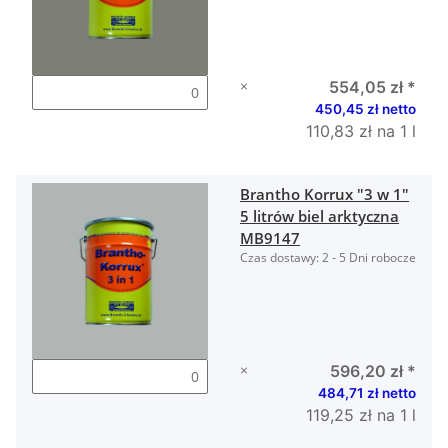
×
554,05 zł
*
450,45 zł netto
110,83 zł na 1 l
Brantho Korrux "3 w 1"
5 litrów biel arktyczna
MB9147
Czas dostawy:
2 - 5 Dni robocze
×
596,20 zł
*
484,71 zł netto
119,25 zł na 1 l