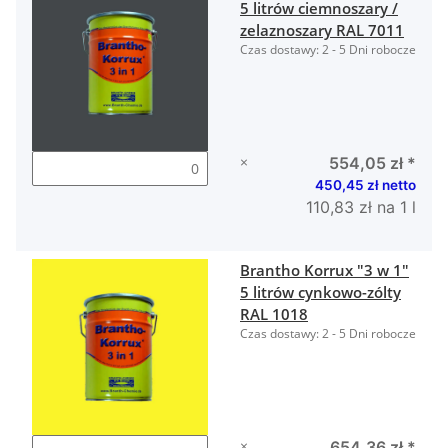
5 litrów ciemnoszary /
zelaznoszary RAL 7011
Czas dostawy:
2 - 5 Dni robocze
×
554,05 zł
*
450,45 zł netto
110,83 zł na 1 l
Brantho Korrux "3 w 1"
5 litrów cynkowo-zólty
RAL 1018
Czas dostawy:
2 - 5 Dni robocze
×
654,36 zł
*