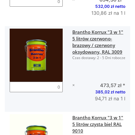
532,00 zł netto
130,86 zł na 1 l
Brantho Korrux "3 w 1"
5 litrów czerwono-
brazowy / czerwony
oksydowany, RAL 3009
Czas dostawy:
2 - 5 Dni robocze
×
473,57 zł
*
385,02 zł netto
94,71 zł na 1 l
Brantho Korrux "3 w 1"
5 litrów czysta biel RAL
9010