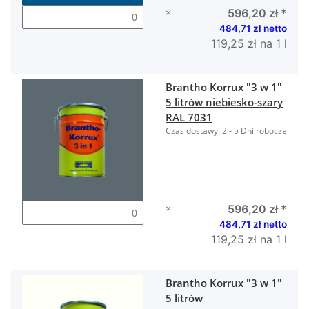
×
596,20 zł
*
484,71 zł netto
119,25 zł na 1 l
Brantho Korrux "3 w 1"
5 litrów niebiesko-szary
RAL 7031
Czas dostawy:
2 - 5 Dni robocze
×
596,20 zł
*
484,71 zł netto
119,25 zł na 1 l
Brantho Korrux "3 w 1"
5 litrów