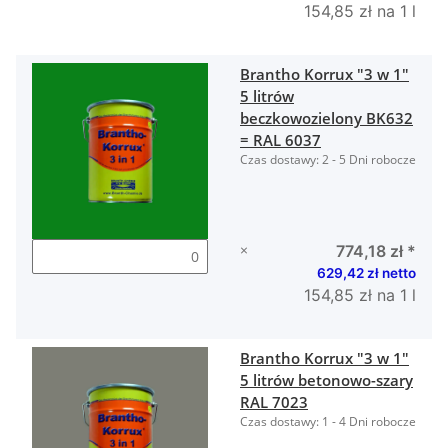
154,85 zł na 1 l
Brantho Korrux "3 w 1"
5 litrów
beczkowozielony BK632
= RAL 6037
Czas dostawy:
2 - 5 Dni robocze
×
774,18 zł
*
629,42 zł netto
154,85 zł na 1 l
Brantho Korrux "3 w 1"
5 litrów betonowo-szary
RAL 7023
Czas dostawy:
1 - 4 Dni robocze