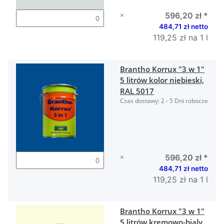
×
596,20 zł
*
484,71 zł netto
119,25 zł na 1 l
Brantho Korrux "3 w 1"
5 litrów kolor niebieski,
RAL 5017
Czas dostawy:
2 - 5 Dni robocze
×
596,20 zł
*
484,71 zł netto
119,25 zł na 1 l
Brantho Korrux "3 w 1"
5 litrów kremowo-bialy