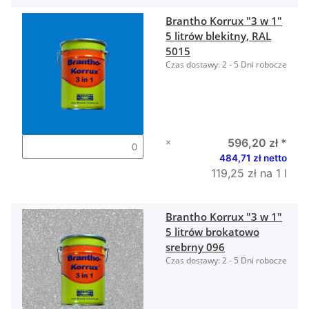
Brantho Korrux "3 w 1"
5 litrów blekitny, RAL
5015
Czas dostawy:
2 - 5 Dni robocze
×
596,20 zł
*
484,71 zł netto
119,25 zł na 1 l
Brantho Korrux "3 w 1"
5 litrów brokatowo
srebrny 096
Czas dostawy:
2 - 5 Dni robocze