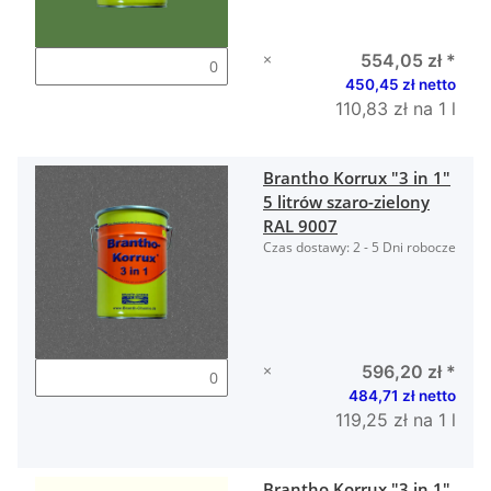
×
554,05 zł
*
450,45 zł netto
110,83 zł na 1 l
Brantho Korrux "3 in 1"
5 litrów szaro-zielony
RAL 9007
Czas dostawy:
2 - 5 Dni robocze
×
596,20 zł
*
484,71 zł netto
119,25 zł na 1 l
Brantho Korrux "3 in 1"