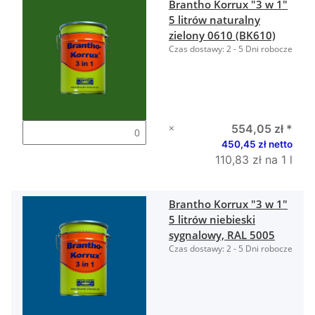
Brantho Korrux "3 w 1"
5 litrów naturalny
zielony 0610 (BK610)
Czas dostawy:
2 - 5 Dni robocze
×
554,05 zł
*
450,45 zł netto
110,83 zł na 1 l
Brantho Korrux "3 w 1"
5 litrów niebieski
sygnalowy, RAL 5005
Czas dostawy:
2 - 5 Dni robocze