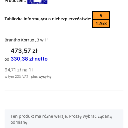
Producent:
9
Tabliczka informująca o niebezpieczeństwie:
1263
Brantho Korrux „3 w 1”
473,57 zł
330,38 zł netto
od
94,71 zł na 1 l
w tym 23% VAT , plus
wysyłkę
x
Ten produkt ma różne wersje. Proszę wybrać żądaną
odmianę.