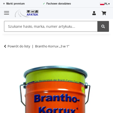
PL
▾
⭐
Marki premium
✓
Fachowe doradztwo
Powrót do listy
Brantho Korrux „3 w 1”