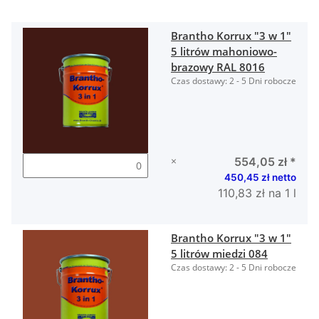
Brantho Korrux "3 w 1"
5 litrów mahoniowo-
brazowy RAL 8016
Czas dostawy:
2 - 5 Dni robocze
×
554,05 zł
*
450,45 zł netto
110,83 zł na 1 l
Brantho Korrux "3 w 1"
5 litrów miedzi 084
Czas dostawy:
2 - 5 Dni robocze