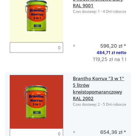
RAL 9001
Czas dostawy:
1 - 4 Dni robocze
×
596,20 zł
*
484,71 zł netto
119,25 zł na 1 l
Brantho Korrux "3 w 1"
5 litrów
krwistopomaranczowy
RAL 2002
Czas dostawy:
2 - 5 Dni robocze
×
654,36 zł
*