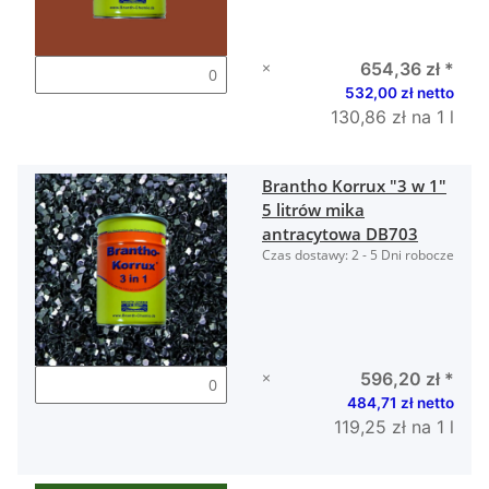
×
654,36 zł
*
532,00 zł netto
130,86 zł na 1 l
Brantho Korrux "3 w 1"
5 litrów mika
antracytowa DB703
Czas dostawy:
2 - 5 Dni robocze
×
596,20 zł
*
484,71 zł netto
119,25 zł na 1 l