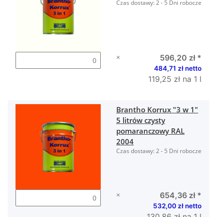
Czas dostawy:
2 - 5 Dni robocze
×
596,20 zł
*
484,71 zł netto
119,25 zł na 1 l
Brantho Korrux "3 w 1"
5 litrów czysty
pomaranczowy RAL
2004
Czas dostawy:
2 - 5 Dni robocze
×
654,36 zł
*
532,00 zł netto
130,86 zł na 1 l