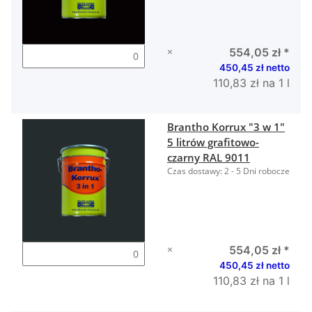
×
554,05 zł
*
450,45 zł netto
110,83 zł na 1 l
Brantho Korrux "3 w 1"
5 litrów grafitowo-
czarny RAL 9011
Czas dostawy:
2 - 5 Dni robocze
×
554,05 zł
*
450,45 zł netto
110,83 zł na 1 l