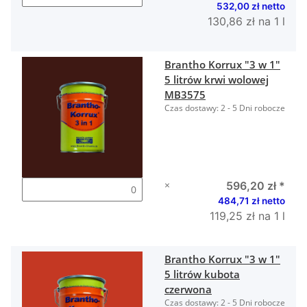
532,00 zł netto
130,86 zł na 1 l
Brantho Korrux "3 w 1"
5 litrów krwi wolowej
MB3575
Czas dostawy:
2 - 5 Dni robocze
×
596,20 zł
*
484,71 zł netto
119,25 zł na 1 l
Brantho Korrux "3 w 1"
5 litrów kubota
czerwona
Czas dostawy:
2 - 5 Dni robocze