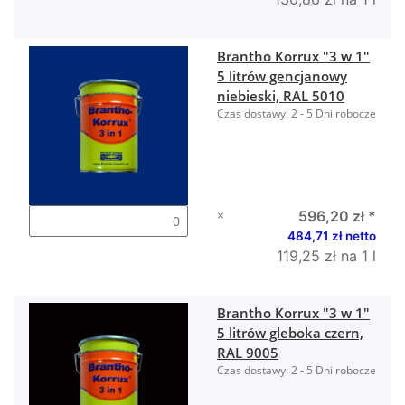
Brantho Korrux "3 w 1"
5 litrów gencjanowy
niebieski, RAL 5010
Czas dostawy:
2 - 5 Dni robocze
×
596,20 zł
*
484,71 zł netto
119,25 zł na 1 l
Brantho Korrux "3 w 1"
5 litrów gleboka czern,
RAL 9005
Czas dostawy:
2 - 5 Dni robocze