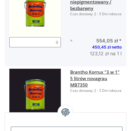
niepigmentowany /
bezbarwny
Czas dostawy:
2 - 5 Dni robocze
×
554,05 zł
*
450,45 zł netto
123,12 zł na 1 l
Brantho Korrux "3 w 1"
5 litrów novagrau
MB7350
Czas dostawy:
2 - 5 Dni robocze
×
554,05 zł
*
450,45 zł netto