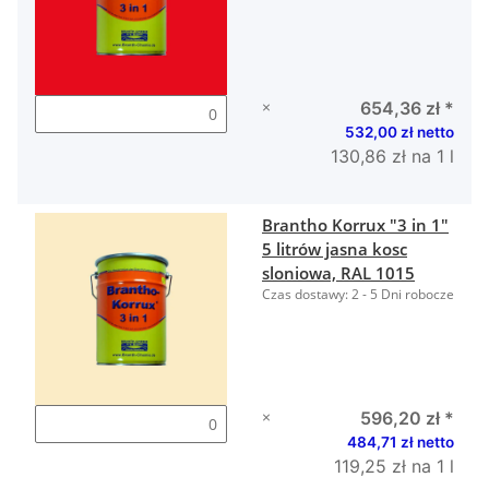
×
654,36 zł
*
532,00 zł netto
130,86 zł na 1 l
Brantho Korrux "3 in 1"
5 litrów jasna kosc
sloniowa, RAL 1015
Czas dostawy:
2 - 5 Dni robocze
×
596,20 zł
*
484,71 zł netto
119,25 zł na 1 l