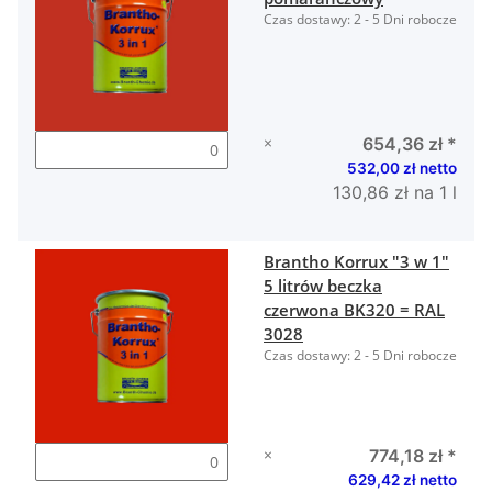
Czas dostawy:
2 - 5 Dni robocze
×
654,36 zł
*
532,00 zł netto
130,86 zł na 1 l
Brantho Korrux "3 w 1"
5 litrów beczka
czerwona BK320 = RAL
3028
Czas dostawy:
2 - 5 Dni robocze
×
774,18 zł
*
629,42 zł netto