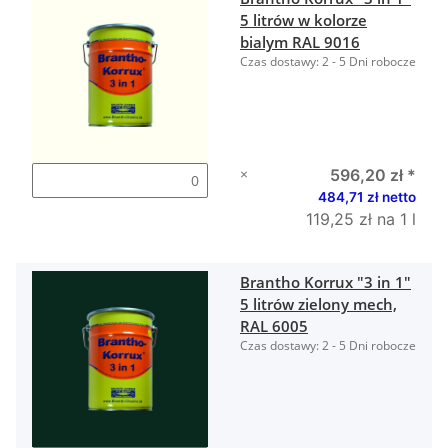
5 litrów w kolorze
bialym RAL 9016
Czas dostawy:
2 - 5 Dni robocze
×
596,20 zł
*
484,71 zł netto
119,25 zł na 1 l
Brantho Korrux "3 in 1"
5 litrów zielony mech,
RAL 6005
Czas dostawy:
2 - 5 Dni robocze