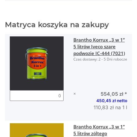
Matryca koszyka na zakupy
Brantho Korrux „3 w 1”
5 litrów Iveco szare
podwozie IC-444 (7021)
Czas dostawy:
2 - 5 Dni robocze
×
554,05 zł
*
450,45 zł netto
110,83 zł na 1 l
Brantho Korrux „3 w 1”
5 litrów zóltego