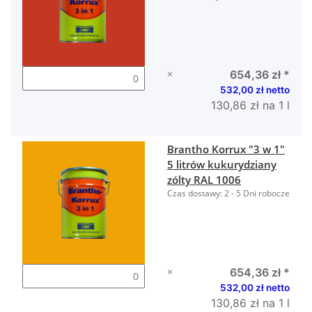
×
654,36 zł
*
532,00 zł netto
130,86 zł na 1 l
Brantho Korrux "3 w 1"
5 litrów kukurydziany
zólty RAL 1006
Czas dostawy:
2 - 5 Dni robocze
×
654,36 zł
*
532,00 zł netto
130,86 zł na 1 l