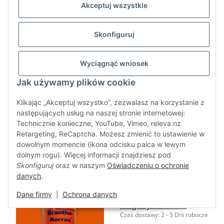
Akceptuj wszystkie
110,83 zł na 1 l
Skonfiguruj
Brantho Korrux "3 w 1"
5 litrów perlowo-bialy
RAL 1013
Wyciągnąć wniosek
Czas dostawy:
2 - 5 Dni robocze
Jak używamy plików cookie
Klikając „Akceptuj wszystko”, zezwalasz na korzystanie z
następujących usług na naszej stronie internetowej:
Technicznie konieczne, YouTube, Vimeo, releva.nz
×
596,20 zł
*
Retargeting, ReCaptcha. Możesz zmienić to ustawienie w
484,71 zł netto
dowolnym momencie (ikona odcisku palca w lewym
119,25 zł na 1 l
dolnym rogu). Więcej informacji znajdziesz pod
Skonfiguruj
oraz w naszym
Oświadczeniu o ochronie
danych
.
Brantho Korrux "3 w 1"
5 litrów pomaranczowy
Dane firmy
|
Ochrona danych
drogowy RAL 2009
Czas dostawy:
2 - 5 Dni robocze