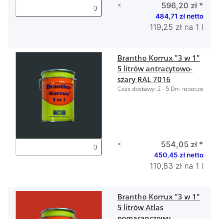
×
596,20 zł
*
484,71 zł netto
119,25 zł na 1 l
Brantho Korrux "3 w 1"
5 litrów antracytowo-
szary RAL 7016
Czas dostawy:
2 - 5 Dni robocze
×
554,05 zł
*
450,45 zł netto
110,83 zł na 1 l
Brantho Korrux "3 w 1"
5 litrów Atlas
pomaranczowy