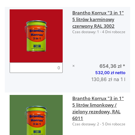
Brantho Korrux "3 in 1"
5 litrów karminowy
czerwony RAL 3002
Czas dostawy:
1 - 4 Dni robocze
×
654,36 zł
*
532,00 zł netto
130,86 zł na 1 l
Brantho Korrux "3 in 1"
5 litrów limonkowy /
zielony rezedowy, RAL
6011
Czas dostawy:
2 - 5 Dni robocze