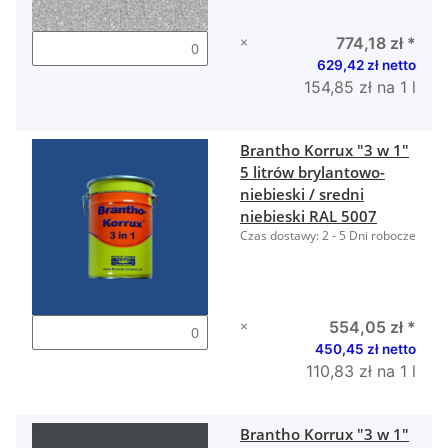
×
774,18 zł
*
629,42 zł netto
154,85 zł na 1 l
Brantho Korrux "3 w 1"
5 litrów brylantowo-
niebieski / sredni
niebieski RAL 5007
Czas dostawy:
2 - 5 Dni robocze
×
554,05 zł
*
450,45 zł netto
110,83 zł na 1 l
Brantho Korrux "3 w 1"