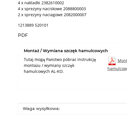
4 x nakladki 2382610002
4 x sprezyny naciskowe 2088800003
2 x sprezyny naciagowe 2082000007
1213889 520101
PDF
Montaż / Wymiana szczęk hamulcowych
Tutaj mogą Państwo pobrać instrukcję
Mont
montażu / wymiany szczęk
hamulcow
hamulcowych AL-KO.
#productDetails.itemInformation#
#productDetails.itemValue#
Waga wysyłkowa: