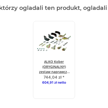
 którzy ogladali ten produkt, ogladal
ALKO Kober
(ORYGINALNY)
zestaw naprawczy
do osi duzy 200 x 50
744,04 zł
*
2050/2051
604,91 zł netto