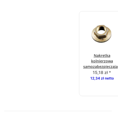
Nakretka
kolnierzowa
samozabezpieczaja
280 Nm SW32
15,18 zł
*
M24x1,5 1637/205
12,34 zł netto