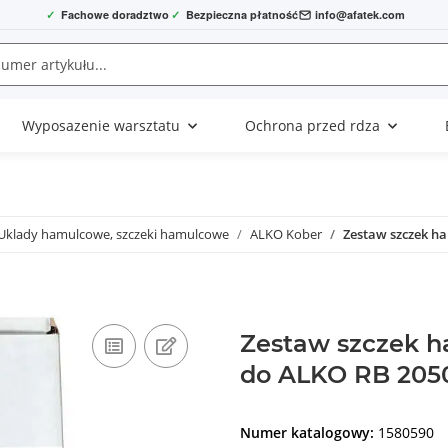
✓
Fachowe doradztwo
✓
Bezpieczna płatność
info@afatek.com
Wyposazenie warsztatu
Ochrona przed rdza
Uklady hamulcowe, szczeki hamulcowe
ALKO Kober
Zestaw szczek h
Zestaw szczek h
do ALKO RB 205
Numer katalogowy:
1580590