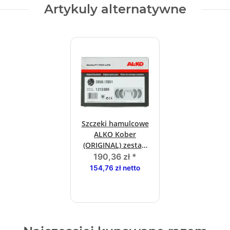
Artykuly alternatywne
Szczeki hamulcowe
ALKO Kober
(ORIGINAL) zestaw
200 x 50 2050/2051
190,36 zł
*
(zestaw 48)
154,76 zł netto