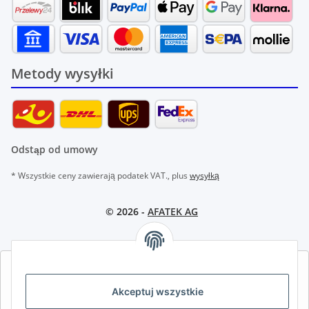
Metody wysyłki
Odstąp od umowy
* Wszystkie ceny zawierają podatek VAT., plus
wysyłką
© 2026 -
AFATEK AG
AFATEK INTERNATIONAL – WYBIERZ REGION I JĘZYK | SELECT
REGION & LANGUAGE | CHOISIR LA RÉGION ET LA LANGUE
Akceptuj wszystkie