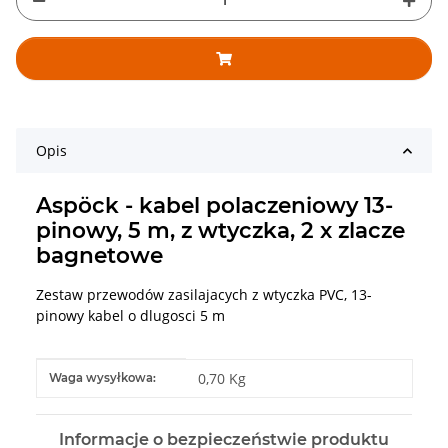
Opis
Aspöck - kabel polaczeniowy 13-
pinowy, 5 m, z wtyczka, 2 x zlacze
bagnetowe
Zestaw przewodów zasilajacych z wtyczka PVC, 13-
pinowy kabel o dlugosci 5 m
#productDetails.itemInformation#
#productDetails.itemValue#
0,70 Kg
Waga wysyłkowa:
Informacje o bezpieczeństwie produktu