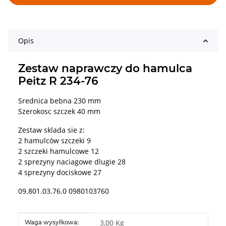
Opis
Zestaw naprawczy do hamulca
Peitz R 234-76
Srednica bebna 230 mm
Szerokosc szczek 40 mm
Zestaw sklada sie z:
2 hamulców szczeki 9
2 szczeki hamulcowe 12
2 sprezyny naciagowe dlugie 28
4 sprezyny dociskowe 27
09.801.03.76.0 0980103760
#productDetails.itemInformation#
#productDetails.itemValue#
3,00 Kg
Waga wysyłkowa: