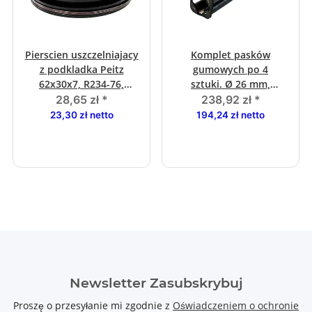
Pierscien uszczelniajacy
Komplet pasków
z podkladka Peitz
gumowych po 4
62x30x7, R234-76,
sztuki. Ø 26 mm,
S234R
dlugosc 350 mm
28,65 zł
*
238,92 zł
*
23,30 zł netto
194,24 zł netto
Newsletter Zasubskrybuj
Proszę o przesyłanie mi zgodnie z
Oświadczeniem o ochronie