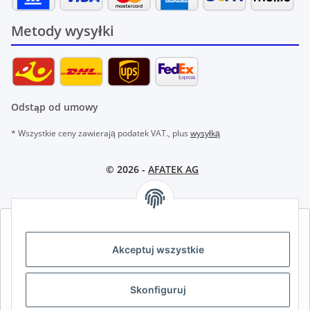
Metody wysyłki
Odstąp od umowy
* Wszystkie ceny zawierają podatek VAT., plus
wysyłką
© 2026 -
AFATEK AG
AFATEK INTERNATIONAL – WYBIERZ REGION I JĘZYK | SELECT
REGION & LANGUAGE | CHOISIR LA RÉGION ET LA LANGUE
Akceptuj wszystkie
DE
AT
CH (DE)
CH (FR)
Skonfiguruj
CH (IT)
BE (NL)
BE (FR)
NL