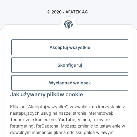
© 2026 -
AFATEK AG
AFATEK INTERNATIONAL – WYBIERZ REGION I JĘZYK | SELECT
REGION & LANGUAGE | CHOISIR LA RÉGION ET LA LANGUE
Akceptuj wszystkie
DE
AT
CH (DE)
CH (FR)
Skonfiguruj
CH (IT)
BE (NL)
BE (FR)
NL
FR
IT
ES
DK
PL
Wyciągnąć wniosek
UK
NZ
USA
MX
PT
Jak używamy plików cookie
SE
FI
CZ
HU
SK
Klikając „Akceptuj wszystko”, zezwalasz na korzystanie z
RO
HR
następujących usług na naszej stronie internetowej:
Technicznie konieczne, YouTube, Vimeo, releva.nz
Retargeting, ReCaptcha. Możesz zmienić to ustawienie w
dowolnym momencie (ikona odcisku palca w lewym
AFATEK International
| Twój partner w zakresie części