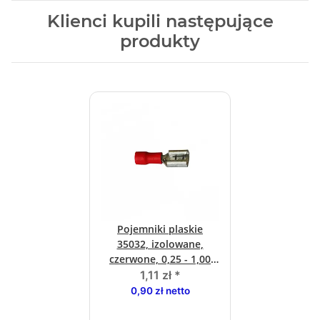
Klienci kupili następujące
produkty
Pojemniki plaskie
35032, izolowane,
czerwone, 0,25 - 1,00
qmm
1,11 zł
*
0,90 zł netto