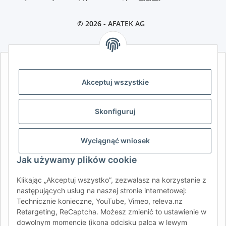
© 2026 -
AFATEK AG
AFATEK INTERNATIONAL – WYBIERZ REGION I JĘZYK | SELECT
REGION & LANGUAGE | CHOISIR LA RÉGION ET LA LANGUE
Akceptuj wszystkie
DE
AT
CH (DE)
CH (FR)
Skonfiguruj
CH (IT)
BE (NL)
BE (FR)
NL
FR
IT
ES
DK
PL
Wyciągnąć wniosek
UK
NZ
USA
MX
PT
Jak używamy plików cookie
SE
FI
CZ
HU
SK
Klikając „Akceptuj wszystko”, zezwalasz na korzystanie z
RO
HR
następujących usług na naszej stronie internetowej:
Technicznie konieczne, YouTube, Vimeo, releva.nz
Retargeting, ReCaptcha. Możesz zmienić to ustawienie w
dowolnym momencie (ikona odcisku palca w lewym
AFATEK International
| Twój partner w zakresie części