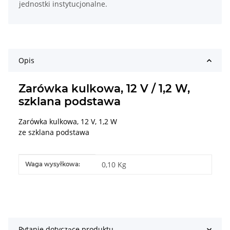
jednostki instytucjonalne.
Opis
Zarówka kulkowa, 12 V / 1,2 W,
szklana podstawa
Zarówka kulkowa, 12 V, 1,2 W
ze szklana podstawa
#productDetails.itemInformation#
#productDetails.itemValue#
0,10 Kg
Waga wysyłkowa:
Pytanie dotyczące produktu