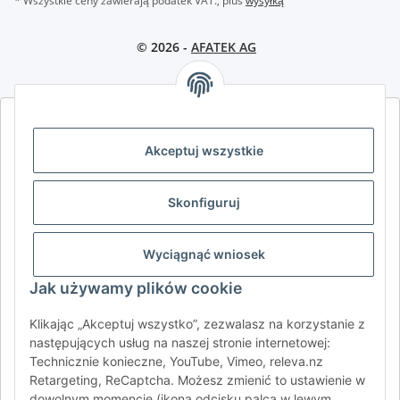
* Wszystkie ceny zawierają podatek VAT., plus
wysyłką
© 2026 -
AFATEK AG
AFATEK INTERNATIONAL – WYBIERZ REGION I JĘZYK | SELECT
REGION & LANGUAGE | CHOISIR LA RÉGION ET LA LANGUE
Akceptuj wszystkie
DE
AT
CH (DE)
CH (FR)
Skonfiguruj
CH (IT)
BE (NL)
BE (FR)
NL
FR
IT
ES
DK
PL
Wyciągnąć wniosek
UK
NZ
USA
MX
PT
Jak używamy plików cookie
SE
FI
CZ
HU
SK
Klikając „Akceptuj wszystko”, zezwalasz na korzystanie z
RO
HR
następujących usług na naszej stronie internetowej:
Technicznie konieczne, YouTube, Vimeo, releva.nz
Retargeting, ReCaptcha. Możesz zmienić to ustawienie w
dowolnym momencie (ikona odcisku palca w lewym