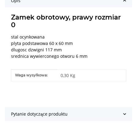
Opis
Zamek obrotowy, prawy rozmiar
0
stal ocynkowana
plyta podstawowa 60 x 60 mm
dlugosc dzwigni 117 mm
srednica wywierconego otworu 6 mm
#productDetails.itemInformation#
#productDetails.itemValue#
0,30 Kg
Waga wysyłkowa:
Pytanie dotyczące produktu