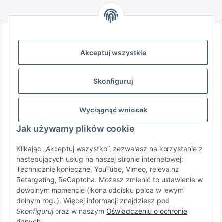
AFATEK INTERNATIONAL – WYBIERZ REGION I JĘZYK | SELECT
REGION & LANGUAGE | CHOISIR LA RÉGION ET LA LANGUE
Akceptuj wszystkie
DE
AT
CH (DE)
CH (FR)
Skonfiguruj
CH (IT)
BE (NL)
BE (FR)
NL
FR
IT
ES
DK
PL
Wyciągnąć wniosek
UK
NZ
USA
MX
PT
Jak używamy plików cookie
SE
FI
CZ
HU
SK
Klikając „Akceptuj wszystko”, zezwalasz na korzystanie z
RO
HR
następujących usług na naszej stronie internetowej:
Technicznie konieczne, YouTube, Vimeo, releva.nz
Retargeting, ReCaptcha. Możesz zmienić to ustawienie w
dowolnym momencie (ikona odcisku palca w lewym
AFATEK International
| Twój partner w zakresie części
dolnym rogu). Więcej informacji znajdziesz pod
zamiennych do przyczep i pojazdów samochodowych
Skonfiguruj
oraz w naszym
Oświadczeniu o ochronie
Zapytania:
info@afatek.com
danych
.