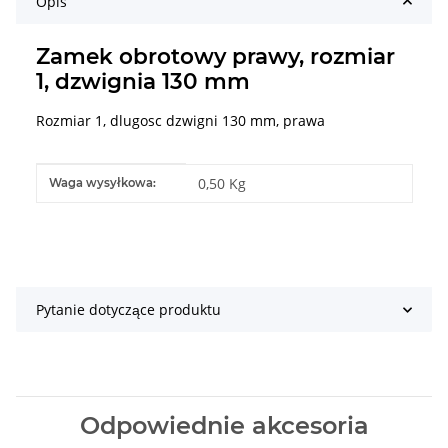
Opis
Zamek obrotowy prawy, rozmiar
1, dzwignia 130 mm
Rozmiar 1, dlugosc dzwigni 130 mm, prawa
#productDetails.itemInformation#
#productDetails.itemValue#
0,50 Kg
Waga wysyłkowa:
Pytanie dotyczące produktu
Odpowiednie akcesoria