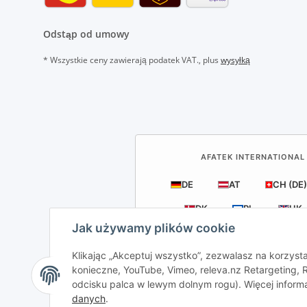
Odstąp od umowy
* Wszystkie ceny zawierają podatek VAT., plus
wysyłką
AFATEK INTERNATIONAL 
DE
AT
CH (DE)
DK
PL
UK
Jak używamy plików cookie
Klikając „Akceptuj wszystko”, zezwalasz na korzysta
konieczne, YouTube, Vimeo, releva.nz Retargeting
odcisku palca w lewym dolnym rogu). Więcej inform
AFATEK Internation
danych
.