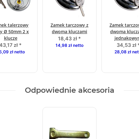
ek talerzowy
Zamek tarczowy z
Zamek tarczo
y Ø 50mm 2 x
dwoma kluczami
dwoma klucz
klucze
jednakowy
18,43 zł
*
kluczami
43,17 zł
*
34,53 zł
14,98 zł netto
5,09 zł netto
28,08 zł net
Odpowiednie akcesoria