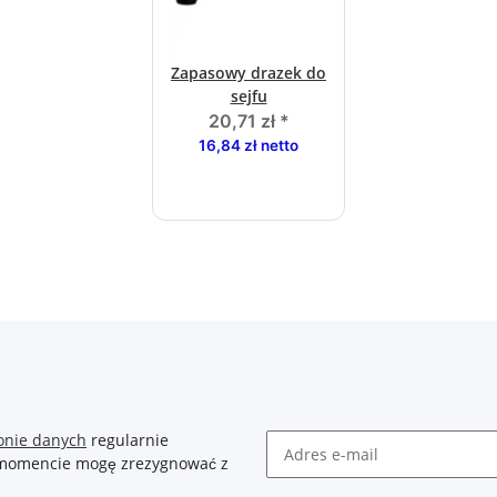
Zapasowy drazek do
sejfu
20,71 zł
*
16,84 zł netto
onie danych
regularnie
m momencie mogę zrezygnować z
Newsletter Zasubskrybuj