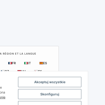
LA RÉGION ET LA LANGUE
FR
IT
ES
CZ
HU
SK
Akceptuj wszystkie
ie
kona
Skonfiguruj
onie
azdów samochodowych