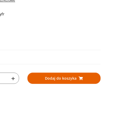
dziezowe
yfr
Dodaj do koszyka