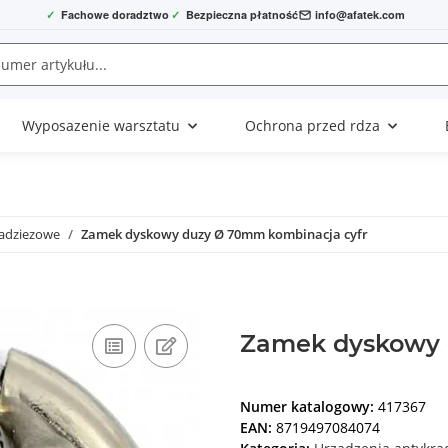
✓
Fachowe doradztwo
✓
Bezpieczna płatność
info@afatek.com
Wyposazenie warsztatu
Ochrona przed rdza
radziezowe
Zamek dyskowy duzy Ø 70mm kombinacja cyfr
Zamek dyskowy 
Numer katalogowy:
417367
EAN:
8719497084074