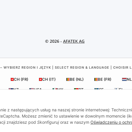
© 2026 -
AFATEK AG
– WYBIERZ REGION I JĘZYK | SELECT REGION & LANGUAGE | CHOISIR 
CH (FR)
CH (IT)
BE (NL)
BE (FR)
NL
NZ
USA
MX
PT
SE
FI
RO
HR
nie z następujących usług na naszej stronie internetowej: Techniczn
, ReCaptcha. Możesz zmienić to ustawienie w dowolnym momencie (i
acji znajdziesz pod
Skonfiguruj
oraz w naszym
Oświadczeniu o ochr
al
| Twój partner w zakresie części zamiennych do przyczep i poj
Zapytania:
info@afatek.com