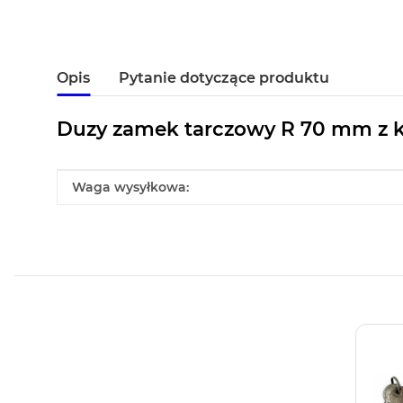
Opis
Pytanie dotyczące produktu
Duzy zamek tarczowy R 70 mm z k
#productDetails.itemInformation#
#productDetails.itemValue#
Waga wysyłkowa: