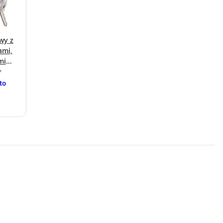
wy z
ami,
mi
*
to