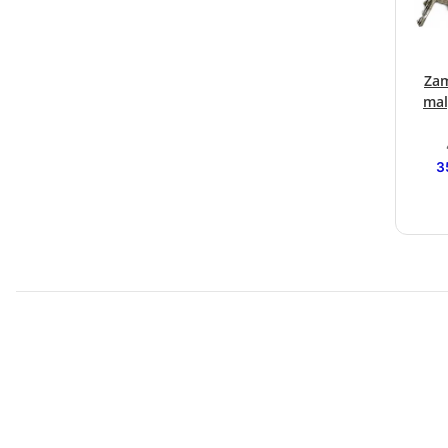
Zam
mal
3