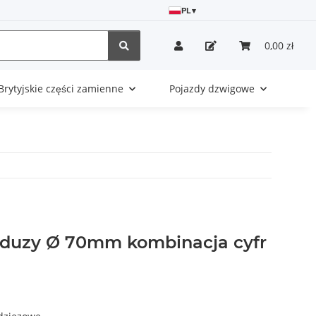
PL
▾
0,00 zł
Brytyjskie części zamienne
Pojazdy dzwigowe
duzy Ø 70mm kombinacja cyfr