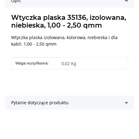
Opis
Wtyczka plaska 35136, izolowana,
niebieska, 1,00 - 2,50 qmm
Wtyczka plaska izolowana, kolorowa, niebieska i dla
kabli: 1,00 - 2,50 qmm
#productDetails.itemInformation#
#productDetails.itemValue#
0,02 Kg
Waga wysyłkowa:
Pytanie dotyczące produktu