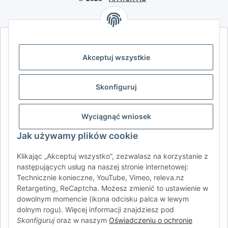
AFATEK INTERNATIONAL – WYBIERZ REGION I JĘZYK | SELECT
REGION & LANGUAGE | CHOISIR LA RÉGION ET LA LANGUE
Akceptuj wszystkie
DE
AT
CH (DE)
CH (FR)
Skonfiguruj
CH (IT)
BE (NL)
BE (FR)
NL
FR
IT
ES
DK
PL
Wyciągnąć wniosek
UK
NZ
USA
MX
PT
Jak używamy plików cookie
SE
FI
CZ
HU
SK
Klikając „Akceptuj wszystko”, zezwalasz na korzystanie z
RO
HR
następujących usług na naszej stronie internetowej:
Technicznie konieczne, YouTube, Vimeo, releva.nz
Retargeting, ReCaptcha. Możesz zmienić to ustawienie w
dowolnym momencie (ikona odcisku palca w lewym
AFATEK International
| Twój partner w zakresie części
dolnym rogu). Więcej informacji znajdziesz pod
zamiennych do przyczep i pojazdów samochodowych
Skonfiguruj
oraz w naszym
Oświadczeniu o ochronie
Zapytania:
info@afatek.com