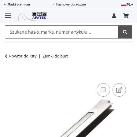
PL
▾
⭐
Marki premium
✓
Fachowe doradztwo
Powrót do listy
Zamki do burt