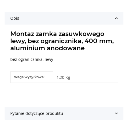
Opis
Montaz zamka zasuwkowego
lewy, bez ogranicznika, 400 mm,
aluminium anodowane
bez ogranicznika, lewy
#productDetails.itemInformation#
#productDetails.itemValue#
1,20 Kg
Waga wysyłkowa:
Pytanie dotyczące produktu