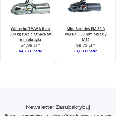
Winterhoff WW 8 B do
Albe Berndes EM 80 R
800 kg rura ciagnaca 60
wersja E 50 mm okragly
mm okragla
M10
54,98 zł
*
99,73 zł
*
44,70 zł netto
81,08 zł netto
Newsletter Zasubskrybuj
Proszę o przesyłanie mi zgodnie z
Oświadczeniem o ochronie