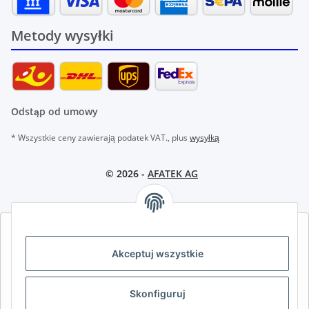
Metody wysyłki
Odstąp od umowy
* Wszystkie ceny zawierają podatek VAT., plus
wysyłką
© 2026 -
AFATEK AG
AFATEK INTERNATIONAL – WYBIERZ REGION I JĘZYK | SELECT
REGION & LANGUAGE | CHOISIR LA RÉGION ET LA LANGUE
Akceptuj wszystkie
DE
AT
CH (DE)
CH (FR)
Skonfiguruj
CH (IT)
BE (NL)
BE (FR)
NL