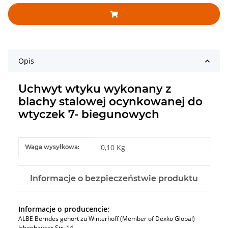
Opis
Uchwyt wtyku wykonany z
blachy stalowej ocynkowanej do
wtyczek 7- biegunowych
#productDetails.itemInformation#
#productDetails.itemValue#
0,10 Kg
Waga wysyłkowa:
Informacje o bezpieczeństwie produktu
Informacje o producencie:
ALBE Berndes gehört zu Winterhoff (Member of Dexko Global)
Ichenhauser Str. 14