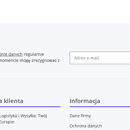
onie danych
regularnie
m momencie mogę zrezygnować z
Newsletter Zasubskrybuj
 klienta
Informacja
Logistyka i Wysyłka: Twój
Dane firmy
Europie
Ochrona danych