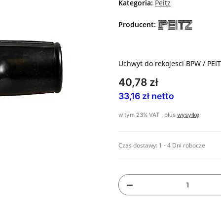
Kategoria:
Peitz
Producent:
Uchwyt do rekojesci BPW / PEI
40,78 zł
33,16 zł netto
w tym 23% VAT , plus
wysyłkę
Czas dostawy:
1 - 4 Dni robocze