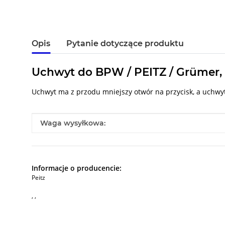
Opis
Pytanie dotyczące produktu
Uchwyt do BPW / PEITZ / Grümer, 
Uchwyt ma z przodu mniejszy otwór na przycisk, a uchwyt
#productDetails.itemInformation#
#productDetails.itemValue#
Waga wysyłkowa:
Informacje o producencie:
Peitz
, ,