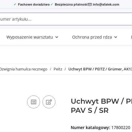
✓
Fachowe doradztwo
✓
Bezpieczna płatność
info@afatek.com
Wyposazenie warsztatu
Ochrona przed rdza
Dzwignia hamulca recznego
Peitz
Uchwyt BPW / PEITZ / Grümer, AK130
Uchwyt BPW / PE
PAV S / SR
Numer katalogowy:
17800220