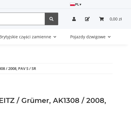
PL
▾
0,00 zł
Brytyjskie części zamienne
Pojazdy dzwigowe
8 / 2008, PAV S / SR
ITZ / Grümer, AK1308 / 2008,