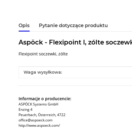
Opis
Pytanie dotyczące produktu
Aspöck - Flexipoint l, zólte socze
Flexipoint soczewki, zólte
#productDetails.itemInformation#
#productDetails.itemValue#
Waga wysyłkowa:
Informacje o producencie:
ASPÖCK Systems GmbH
Enzing 4
Peuerbach, Österreich, 4722
office@aspoeck.com
http://www.aspoeck.com/