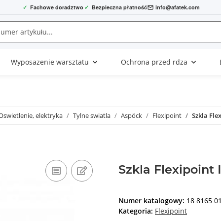
✓
Fachowe doradztwo
✓
Bezpieczna płatność
info@afatek.com
Wyposazenie warsztatu
Ochrona przed rdza
Oswietlenie, elektryka
Tylne swiatla
Aspöck
Flexipoint
Szkla Flex
Szkla Flexipoint 
Numer katalogowy:
18 8165 0
Kategoria:
Flexipoint