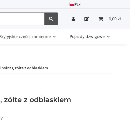
PL
▾
0,00 zł
Brytyjskie części zamienne
Pojazdy dzwigowe
ipoint I, zólte z odblaskiem
I, zólte z odblaskiem
17