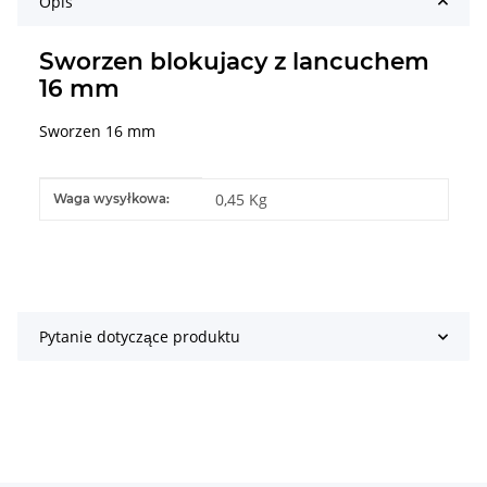
Opis
Sworzen blokujacy z lancuchem
16 mm
Sworzen 16 mm
#productDetails.itemInformation#
#productDetails.itemValue#
0,45 Kg
Waga wysyłkowa:
Pytanie dotyczące produktu