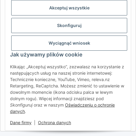
REGION & LANGUAGE | CHOISIR LA RÉGION ET LA LANGUE
Akceptuj wszystkie
DE
AT
CH (DE)
CH (FR)
Skonfiguruj
CH (IT)
BE (NL)
BE (FR)
NL
FR
IT
ES
DK
PL
Wyciągnąć wniosek
UK
NZ
USA
MX
PT
Jak używamy plików cookie
SE
FI
CZ
HU
SK
Klikając „Akceptuj wszystko”, zezwalasz na korzystanie z
RO
HR
następujących usług na naszej stronie internetowej:
Technicznie konieczne, YouTube, Vimeo, releva.nz
Retargeting, ReCaptcha. Możesz zmienić to ustawienie w
dowolnym momencie (ikona odcisku palca w lewym
AFATEK International
| Twój partner w zakresie części
dolnym rogu). Więcej informacji znajdziesz pod
zamiennych do przyczep i pojazdów samochodowych
Skonfiguruj
oraz w naszym
Oświadczeniu o ochronie
Zapytania:
info@afatek.com
danych
.
Globalna dostawa z naszego centralnego magazynu w
Niemczech.
Dane firmy
|
Ochrona danych