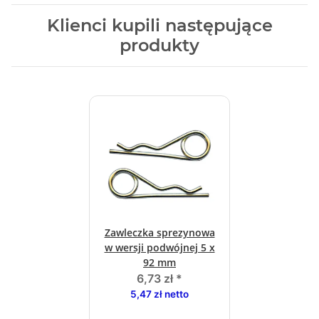
Klienci kupili następujące
produkty
Zawleczka sprezynowa
w wersji podwójnej 5 x
92 mm
6,73 zł
*
5,47 zł netto