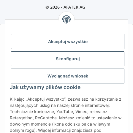
© 2026 -
AFATEK AG
AFATEK INTERNATIONAL – WYBIERZ REGION I JĘZYK | SELECT
REGION & LANGUAGE | CHOISIR LA RÉGION ET LA LANGUE
Akceptuj wszystkie
DE
AT
CH (DE)
CH (FR)
Skonfiguruj
CH (IT)
BE (NL)
BE (FR)
NL
FR
IT
ES
DK
PL
Wyciągnąć wniosek
UK
NZ
USA
MX
PT
Jak używamy plików cookie
SE
FI
CZ
HU
SK
Klikając „Akceptuj wszystko”, zezwalasz na korzystanie z
RO
HR
następujących usług na naszej stronie internetowej:
Technicznie konieczne, YouTube, Vimeo, releva.nz
Retargeting, ReCaptcha. Możesz zmienić to ustawienie w
dowolnym momencie (ikona odcisku palca w lewym
AFATEK International
| Twój partner w zakresie części
dolnym rogu). Więcej informacji znajdziesz pod
zamiennych do przyczep i pojazdów samochodowych