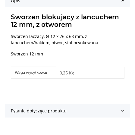
Opis
Sworzen blokujacy z lancuchem
12 mm, z otworem
Sworzen laczacy, Ø 12 x 76 x 68 mm, z
lancuchem/hakiem, otwór, stal ocynkowana
Sworzen 12 mm
#productDetails.itemInformation#
#productDetails.itemValue#
0,25 Kg
Waga wysyłkowa:
Pytanie dotyczące produktu