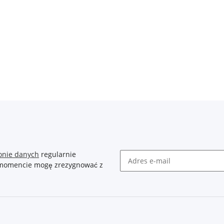
onie danych
regularnie
m momencie mogę zrezygnować z
Newsletter Zasubskrybuj