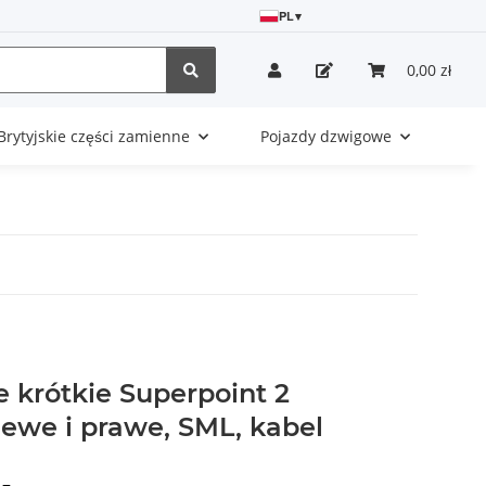
PL
▾
0,00 zł
Brytyjskie części zamienne
Pojazdy dzwigowe
 krótkie Superpoint 2
lewe i prawe, SML, kabel