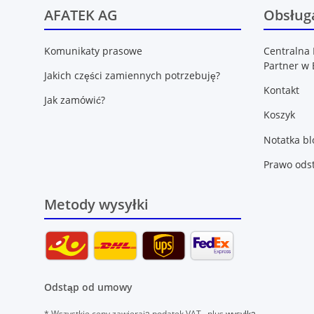
AFATEK AG
Obsługa
Komunikaty prasowe
Centralna 
Partner w 
Jakich części zamiennych potrzebuję?
Kontakt
Jak zamówić?
Koszyk
Notatka b
Prawo ods
Metody wysyłki
Odstąp od umowy
* Wszystkie ceny zawierają podatek VAT., plus
wysyłką