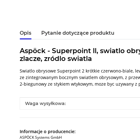
Opis
Pytanie dotyczące produktu
Aspöck - Superpoint ll, swiatlo o
zlacze, zródlo swiatla
Swiatlo obrysowe Superpoint 2 krótkie czerwono-biale, le
ze zintegrowanym bocznym swiatlem obrysowym, z prze
2-biegunowy ze stykiem wtykowym, moze byc uzywany z pr
#productDetails.itemInformation#
#productDetails.itemValue#
Waga wysyłkowa:
Informacje o producencie:
ASPÖCK Systems GmbH