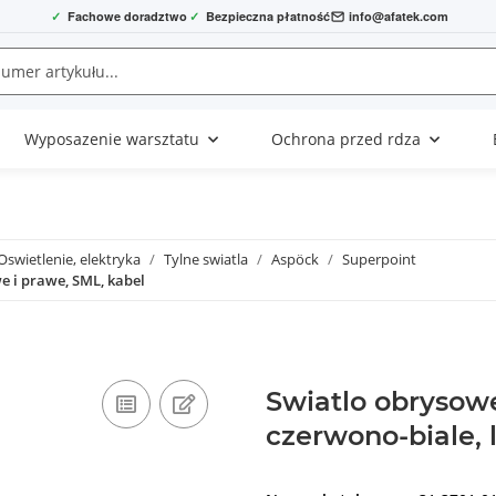
✓
Fachowe doradztwo
✓
Bezpieczna płatność
info@afatek.com
Wyposazenie warsztatu
Ochrona przed rdza
Oswietlenie, elektryka
Tylne swiatla
Aspöck
Superpoint
e i prawe, SML, kabel
Swiatlo obrysowe
czerwono-biale, 