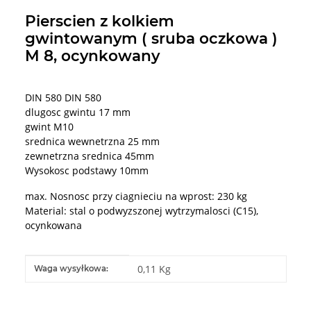
Pierscien z kolkiem
gwintowanym ( sruba oczkowa )
M 8, ocynkowany
DIN 580 DIN 580
dlugosc gwintu 17 mm
gwint M10
srednica wewnetrzna 25 mm
zewnetrzna srednica 45mm
Wysokosc podstawy 10mm
max. Nosnosc przy ciagnieciu na wprost: 230 kg
Material: stal o podwyzszonej wytrzymalosci (C15),
ocynkowana
#productDetails.itemInformation#
#productDetails.itemValue#
0,11 Kg
Waga wysyłkowa: