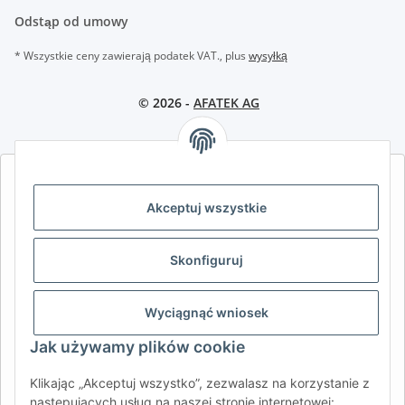
Odstąp od umowy
* Wszystkie ceny zawierają podatek VAT., plus
wysyłką
© 2026 -
AFATEK AG
AFATEK INTERNATIONAL – WYBIERZ REGION I JĘZYK | SELECT
REGION & LANGUAGE | CHOISIR LA RÉGION ET LA LANGUE
Akceptuj wszystkie
DE
AT
CH (DE)
CH (FR)
Skonfiguruj
CH (IT)
BE (NL)
BE (FR)
NL
FR
IT
ES
DK
PL
Wyciągnąć wniosek
UK
NZ
USA
MX
PT
Jak używamy plików cookie
SE
FI
CZ
HU
SK
Klikając „Akceptuj wszystko”, zezwalasz na korzystanie z
RO
HR
następujących usług na naszej stronie internetowej: