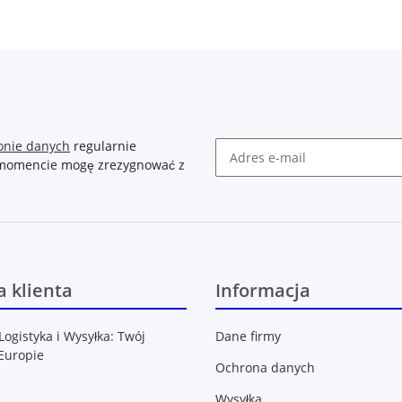
onie danych
regularnie
m momencie mogę zrezygnować z
Newsletter Zasubskrybuj
 klienta
Informacja
Logistyka i Wysyłka: Twój
Dane firmy
Europie
Ochrona danych
Wysyłka