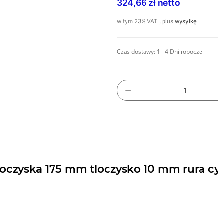
324,66 zł netto
w tym 23% VAT , plus
wysyłkę
Czas dostawy:
1 - 4 Dni robocze
oczyska 175 mm tloczysko 10 mm rura c