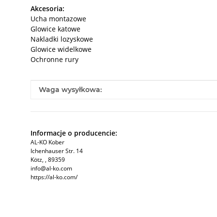
Akcesoria:
Ucha montazowe
Glowice katowe
Nakladki lozyskowe
Glowice widelkowe
Ochronne rury
#productDetails.itemInformation#
#productDetails.itemValue#
Waga wysyłkowa:
Informacje o producencie:
AL-KO Kober
Ichenhauser Str. 14
Kötz, , 89359
info@al-ko.com
https://al-ko.com/