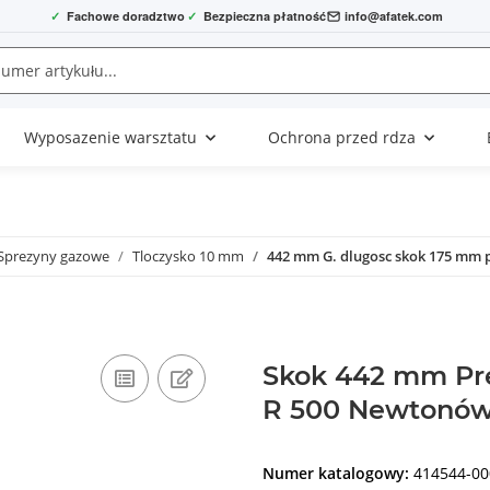
✓
Fachowe doradztwo
✓
Bezpieczna płatność
info@afatek.com
Wyposazenie warsztatu
Ochrona przed rdza
Sprezyny gazowe
Tloczysko 10 mm
442 mm G. dlugosc skok 175 mm 
Skok 442 mm Pr
R 500 Newtonów 
Numer katalogowy:
414544-00