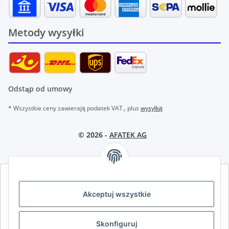
Metody wysyłki
Odstąp od umowy
* Wszystkie ceny zawierają podatek VAT., plus
wysyłką
© 2026 -
AFATEK AG
AFATEK INTERNATIONAL – WYBIERZ REGION I JĘZYK | SELECT
REGION & LANGUAGE | CHOISIR LA RÉGION ET LA LANGUE
Akceptuj wszystkie
DE
AT
CH (DE)
CH (FR)
Skonfiguruj
CH (IT)
BE (NL)
BE (FR)
NL