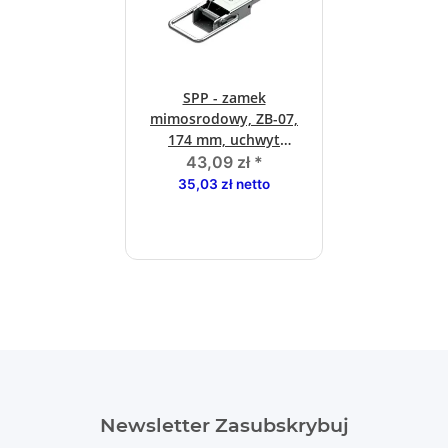
SPP - zamek
mimosrodowy, ZB-07,
174 mm, uchwyt
okragly, ocynk
43,09 zł
*
35,03 zł netto
Newsletter Zasubskrybuj