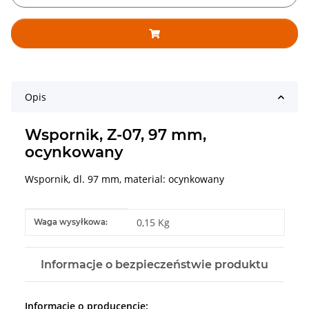
Opis
Wspornik, Z-07, 97 mm,
ocynkowany
Wspornik, dl. 97 mm, material: ocynkowany
#productDetails.itemInformation#
#productDetails.itemValue#
0,15 Kg
Waga wysyłkowa:
Informacje o bezpieczeństwie produktu
Informacje o producencie: