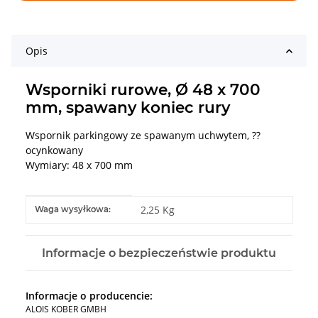
Opis
Wsporniki rurowe, Ø 48 x 700
mm, spawany koniec rury
Wspornik parkingowy ze spawanym uchwytem, ??
ocynkowany
Wymiary: 48 x 700 mm
#productDetails.itemInformation#
#productDetails.itemValue#
2,25 Kg
Waga wysyłkowa:
Informacje o bezpieczeństwie produktu
Informacje o producencie:
ALOIS KOBER GMBH​