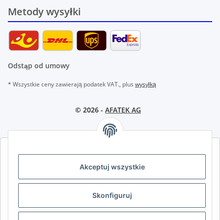
Metody wysyłki
Odstąp od umowy
* Wszystkie ceny zawierają podatek VAT., plus
wysyłką
© 2026 -
AFATEK AG
AFATEK INTERNATIONAL – WYBIERZ REGION I JĘZYK | SELECT
REGION & LANGUAGE | CHOISIR LA RÉGION ET LA LANGUE
Akceptuj wszystkie
DE
AT
CH (DE)
CH (FR)
Skonfiguruj
CH (IT)
BE (NL)
BE (FR)
NL
FR
IT
ES
DK
PL