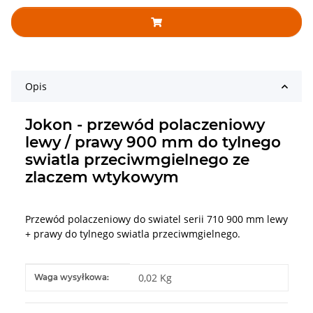
Opis
Jokon - przewód polaczeniowy
lewy / prawy 900 mm do tylnego
swiatla przeciwmgielnego ze
zlaczem wtykowym
Przewód polaczeniowy do swiatel serii 710 900 mm lewy
+ prawy do tylnego swiatla przeciwmgielnego.
#productDetails.itemInformation#
#productDetails.itemValue#
0,02 Kg
Waga wysyłkowa: