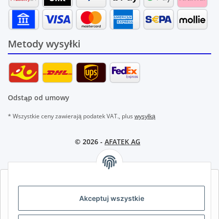
Metody wysyłki
Odstąp od umowy
* Wszystkie ceny zawierają podatek VAT., plus
wysyłką
© 2026 -
AFATEK AG
AFATEK INTERNATIONAL – WYBIERZ REGION I JĘZYK | SELECT
REGION & LANGUAGE | CHOISIR LA RÉGION ET LA LANGUE
Akceptuj wszystkie
DE
AT
CH (DE)
CH (FR)