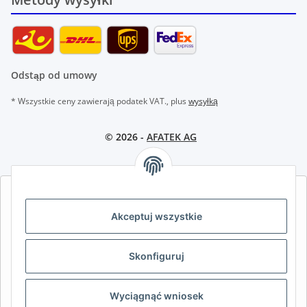
Odstąp od umowy
* Wszystkie ceny zawierają podatek VAT., plus
wysyłką
© 2026 -
AFATEK AG
AFATEK INTERNATIONAL – WYBIERZ REGION I JĘZYK | SELECT
REGION & LANGUAGE | CHOISIR LA RÉGION ET LA LANGUE
Akceptuj wszystkie
DE
AT
CH (DE)
CH (FR)
Skonfiguruj
CH (IT)
BE (NL)
BE (FR)
NL
FR
IT
ES
DK
PL
Wyciągnąć wniosek