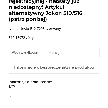
rejestracyjnej - niestety juz
niedostepny! Artykul
alternatywny Jokon 510/516
(patrz ponizej)
Numer testu E12 7098 czerwony
E12 16072 zólty
#productDetails.itemInformation#
#productDetails.itemValue#
0,08 Kg
Waga wysyłkowa:
Informacje o bezpieczeństwie produktu
Informacje o producencie:
SAW
, ,