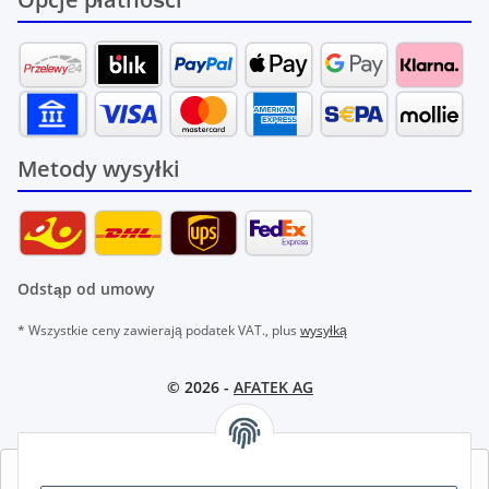
Metody wysyłki
Odstąp od umowy
* Wszystkie ceny zawierają podatek VAT., plus
wysyłką
© 2026 -
AFATEK AG
AFATEK INTERNATIONAL – WYBIERZ REGION I JĘZYK | SELECT