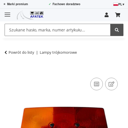
PL
▾
⭐
Marki premium
✓
Fachowe doradztwo
Powrót do listy
Lampy trójkomorowe