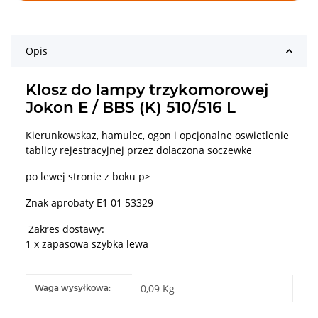
Opis
Klosz do lampy trzykomorowej
Jokon E / BBS (K) 510/516 L
Kierunkowskaz, hamulec, ogon i opcjonalne oswietlenie
tablicy rejestracyjnej przez dolaczona soczewke
po lewej stronie z boku p>
Znak aprobaty E1 01 53329
Zakres dostawy:
1 x zapasowa szybka lewa
#productDetails.itemInformation#
#productDetails.itemValue#
0,09 Kg
Waga wysyłkowa: