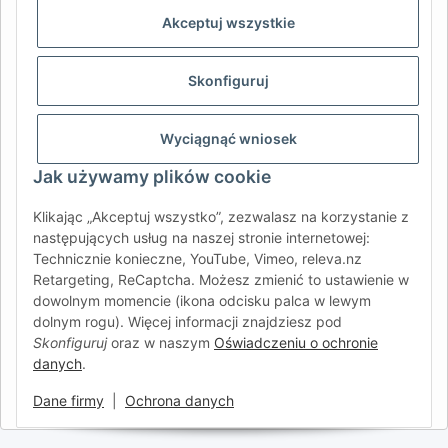
REGION & LANGUAGE | CHOISIR LA RÉGION ET LA LANGUE
Akceptuj wszystkie
DE
AT
CH (DE)
CH (FR)
Skonfiguruj
CH (IT)
BE (NL)
BE (FR)
NL
FR
IT
ES
DK
PL
Wyciągnąć wniosek
UK
NZ
USA
MX
PT
Jak używamy plików cookie
SE
FI
CZ
HU
SK
Klikając „Akceptuj wszystko”, zezwalasz na korzystanie z
RO
HR
następujących usług na naszej stronie internetowej:
Technicznie konieczne, YouTube, Vimeo, releva.nz
Retargeting, ReCaptcha. Możesz zmienić to ustawienie w
dowolnym momencie (ikona odcisku palca w lewym
AFATEK International
| Twój partner w zakresie części
dolnym rogu). Więcej informacji znajdziesz pod
zamiennych do przyczep i pojazdów samochodowych
Skonfiguruj
oraz w naszym
Oświadczeniu o ochronie
Zapytania:
info@afatek.com
danych
.
Globalna dostawa z naszego centralnego magazynu w
Niemczech.
Dane firmy
|
Ochrona danych