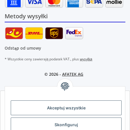
Metody wysyłki
Odstąp od umowy
* Wszystkie ceny zawierają podatek VAT., plus
wysyłką
© 2026 -
AFATEK AG
AFATEK INTERNATIONAL – WYBIERZ REGION I JĘZYK | SELECT
REGION & LANGUAGE | CHOISIR LA RÉGION ET LA LANGUE
Akceptuj wszystkie
DE
AT
CH (DE)
CH (FR)
Skonfiguruj
CH (IT)
BE (NL)
BE (FR)
NL