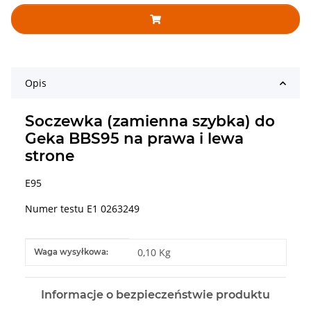
Opis
Soczewka (zamienna szybka) do
Geka BBS95 na prawa i lewa
strone
E95
Numer testu E1 0263249
#productDetails.itemInformation#
#productDetails.itemValue#
0,10 Kg
Waga wysyłkowa:
Informacje o bezpieczeństwie produktu