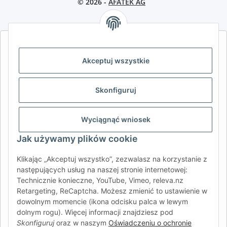
© 2026 -
AFATEK AG
AFATEK INTERNATIONAL – WYBIERZ REGION I JĘZYK | SELECT
REGION & LANGUAGE | CHOISIR LA RÉGION ET LA LANGUE
Akceptuj wszystkie
DE
AT
CH (DE)
CH (FR)
Skonfiguruj
CH (IT)
BE (NL)
BE (FR)
NL
FR
IT
ES
DK
PL
Wyciągnąć wniosek
UK
NZ
USA
MX
PT
Jak używamy plików cookie
SE
FI
CZ
HU
SK
Klikając „Akceptuj wszystko”, zezwalasz na korzystanie z
RO
HR
następujących usług na naszej stronie internetowej:
Technicznie konieczne, YouTube, Vimeo, releva.nz
Retargeting, ReCaptcha. Możesz zmienić to ustawienie w
dowolnym momencie (ikona odcisku palca w lewym
AFATEK International
| Twój partner w zakresie części
dolnym rogu). Więcej informacji znajdziesz pod
zamiennych do przyczep i pojazdów samochodowych
Skonfiguruj
oraz w naszym
Oświadczeniu o ochronie
Zapytania:
info@afatek.com