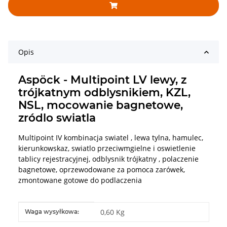
Opis
Aspöck - Multipoint LV lewy, z
trójkatnym odblysnikiem, KZL,
NSL, mocowanie bagnetowe,
zródlo swiatla
Multipoint IV kombinacja swiatel , lewa tylna, hamulec,
kierunkowskaz, swiatlo przeciwmgielne i oswietlenie
tablicy rejestracyjnej, odblysnik trójkatny , polaczenie
bagnetowe, oprzewodowane za pomoca zarówek,
zmontowane gotowe do podlaczenia
#productDetails.itemInformation#
#productDetails.itemValue#
0,60 Kg
Waga wysyłkowa: