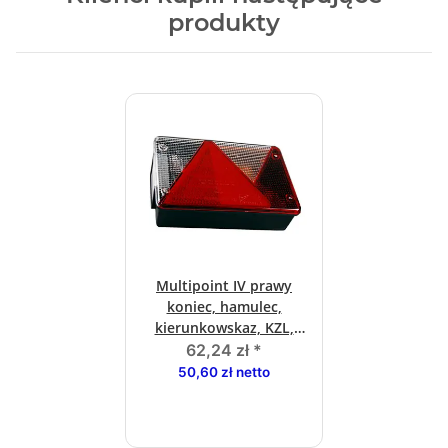
produkty
Multipoint IV prawy
koniec, hamulec,
kierunkowskaz, KZL,
zlacze bagnetowe RFS
62,24 zł
*
50,60 zł netto