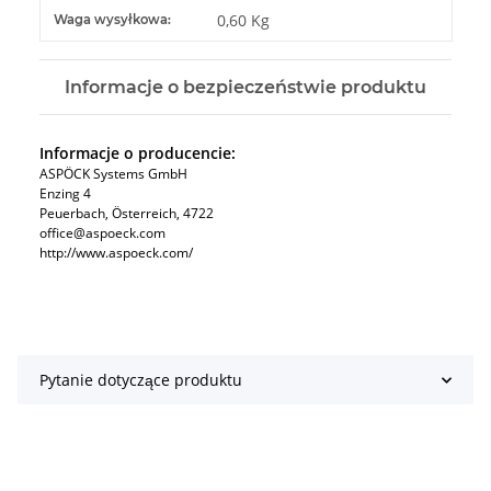
#productDetails.itemInformation#
#productDetails.itemValue#
0,60 Kg
Waga wysyłkowa:
Informacje o bezpieczeństwie produktu
Informacje o producencie:
ASPÖCK Systems GmbH
Enzing 4
Peuerbach, Österreich, 4722
office@aspoeck.com
http://www.aspoeck.com/
Pytanie dotyczące produktu