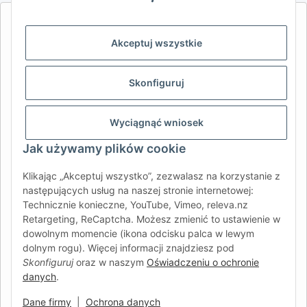
AFATEK INTERNATIONAL – WYBIERZ REGION I JĘZYK | SELECT
REGION & LANGUAGE | CHOISIR LA RÉGION ET LA LANGUE
Akceptuj wszystkie
DE
AT
CH (DE)
CH (FR)
Skonfiguruj
CH (IT)
BE (NL)
BE (FR)
NL
FR
IT
ES
DK
PL
Wyciągnąć wniosek
UK
NZ
USA
MX
PT
Jak używamy plików cookie
SE
FI
CZ
HU
SK
Klikając „Akceptuj wszystko”, zezwalasz na korzystanie z
RO
HR
następujących usług na naszej stronie internetowej:
Technicznie konieczne, YouTube, Vimeo, releva.nz
Retargeting, ReCaptcha. Możesz zmienić to ustawienie w
dowolnym momencie (ikona odcisku palca w lewym
AFATEK International
| Twój partner w zakresie części
dolnym rogu). Więcej informacji znajdziesz pod
zamiennych do przyczep i pojazdów samochodowych
Skonfiguruj
oraz w naszym
Oświadczeniu o ochronie
Zapytania:
info@afatek.com
danych
.
Globalna dostawa z naszego centralnego magazynu w
Niemczech.
Dane firmy
|
Ochrona danych